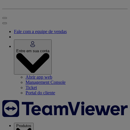
Fale com a equipe de vendas
Entre em sua conta
Abrir app web
Management Console
Ticket
Portal do cliente
Produtos