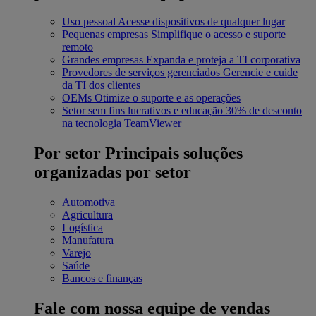
Uso pessoal
Acesse dispositivos de qualquer lugar
Pequenas empresas
Simplifique o acesso e suporte
remoto
Grandes empresas
Expanda e proteja a TI corporativa
Provedores de serviços gerenciados
Gerencie e cuide
da TI dos clientes
OEMs
Otimize o suporte e as operações
Setor sem fins lucrativos e educação
30% de desconto
na tecnologia TeamViewer
Por setor
Principais soluções
organizadas por setor
Automotiva
Agricultura
Logística
Manufatura
Varejo
Saúde
Bancos e finanças
Fale com nossa equipe de vendas