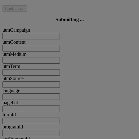
Contact us
Submitting ...
utmCampaign
utmContent
utmMedium
utmTerm
utmSource
language
pageUrl
formId
programId
lastProgramId