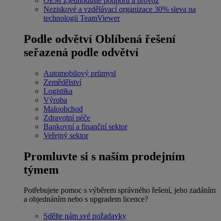
OEM
Zjednodušte podporu a provoz
Neziskové a vzdělávací organizace
30% sleva na
technologii TeamViewer
Podle odvětví
Oblíbená řešení
seřazená podle odvětví
Automobilový průmysl
Zemědělství
Logistika
Výroba
Maloobchod
Zdravotní péče
Bankovní a finanční sektor
Veřejný sektor
Promluvte si s naším prodejním
týmem
Potřebujete pomoc s výběrem správného řešení, jeho zadáním
a objednáním nebo s upgradem licence?
Sdělte nám své požadavky