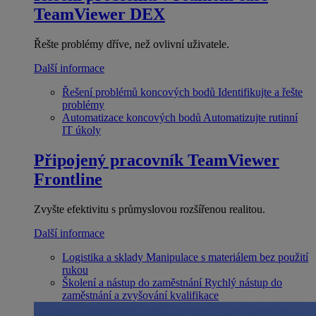
TeamViewer DEX
Řešte problémy dříve, než ovlivní uživatele.
Další informace
Řešení problémů koncových bodů
Identifikujte a řešte
problémy
Automatizace koncových bodů
Automatizujte rutinní
IT úkoly
Připojený pracovník
TeamViewer
Frontline
Zvyšte efektivitu s průmyslovou rozšířenou realitou.
Další informace
Logistika a sklady
Manipulace s materiálem bez použití
rukou
Školení a nástup do zaměstnání
Rychlý nástup do
zaměstnání a zvyšování kvalifikace