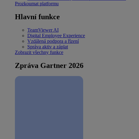
Prozkoumat platformu
Hlavní funkce
TeamViewer AI
Digital Employee Experience
Vzdálená podpora a řízení
Správa aktiv a záplat
Zobrazit všechny funkce
Zpráva Gartner 2026