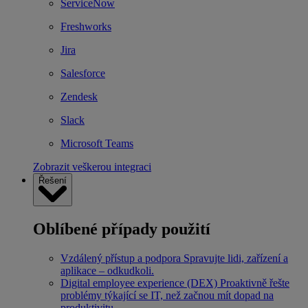
ServiceNow
Freshworks
Jira
Salesforce
Zendesk
Slack
Microsoft Teams
Zobrazit veškerou integraci
Řešení
Oblíbené případy použití
Vzdálený přístup a podpora
Spravujte lidi, zařízení a
aplikace – odkudkoli.
Digital employee experience (DEX)
Proaktivně řešte
problémy týkající se IT, než začnou mít dopad na
produktivitu.