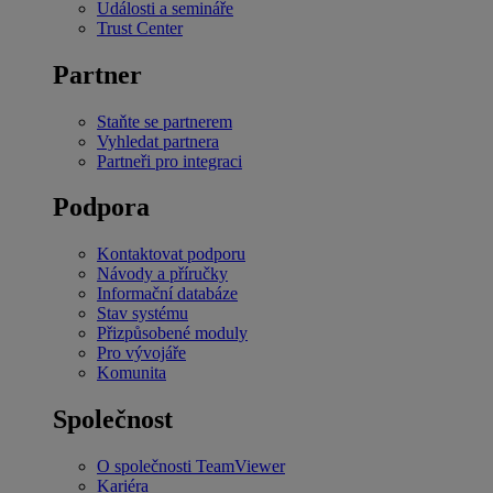
Události a semináře
Trust Center
Partner
Staňte se partnerem
Vyhledat partnera
Partneři pro integraci
Podpora
Kontaktovat podporu
Návody a příručky
Informační databáze
Stav systému
Přizpůsobené moduly
Pro vývojáře
Komunita
Společnost
O společnosti TeamViewer
Kariéra