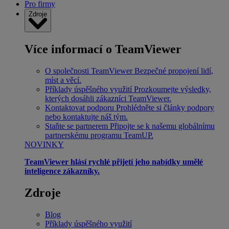
Pro firmy
Zdroje
Více informací o TeamViewer
O společnosti TeamViewer
Bezpečné propojení lidí,
míst a věcí.
Příklady úspěšného využití
Prozkoumejte výsledky,
kterých dosáhli zákazníci TeamViewer.
Kontaktovat podporu
Prohlédněte si články podpory
nebo kontaktujte náš tým.
Staňte se partnerem
Připojte se k našemu globálnímu
partnerskému programu TeamUP.
NOVINKY
TeamViewer hlásí rychlé přijetí jeho nabídky umělé
inteligence zákazníky.
Zdroje
Blog
Příklady úspěšného využití