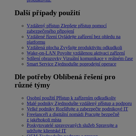
Další případy použití
Vzdálený přístup
Zlepšete přístup pomocí
zabezpečeného připojení
Vzdálené řízení
Ovládejte zařízení bez ohledu na
platformu
Vzdálená plocha
Zvyšujte produktivitu odkudkoli
Wake-on-LAN
Povolte vzdálenou aktivaci zařízení
Sdílení obrazovky
Vizuální komunikace v reálném čase
Smart Service
Zjednodušte poprodejní operace
Dle potřeby
Oblíbená řešení pro
různé týmy
Osobní použití
Přístup k zařízením odkudkoliv
Malé podniky
Zjednodušte vzdálený přístup a podporu
Velké podniky
Rozšiřujte a zabezpečte podnikové IT
Freelanceři a digitální nomádi
Pracujte bezpečně
z jakéhokoli místa
Poskytovatelé spravovaných služeb
Spravujte a
udržujte klientské IT