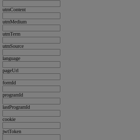
utmContent
utmMedium
utmTerm
utmSource
language
pageUrl
formId
programId
lastProgramId
cookie
jwtToken