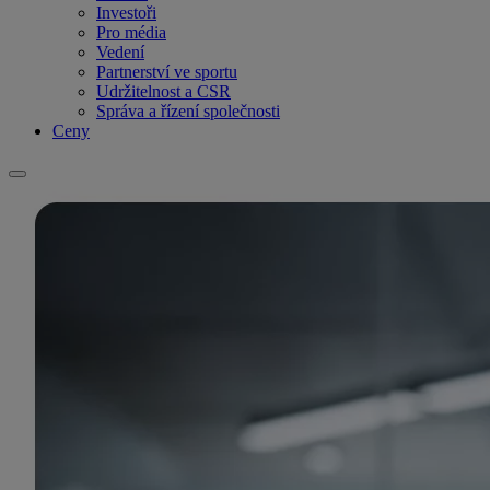
Investoři
Pro média
Vedení
Partnerství ve sportu
Udržitelnost a CSR
Správa a řízení společnosti
Ceny