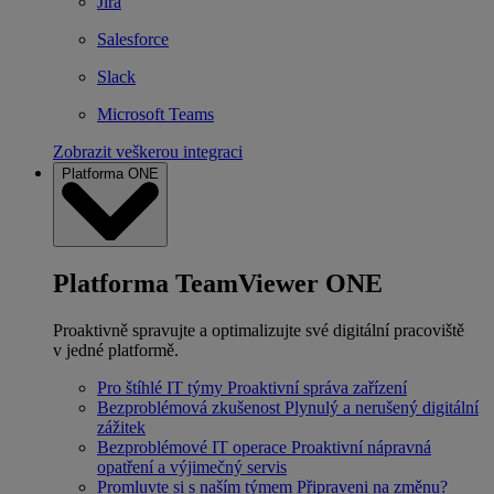
Jira
Salesforce
Slack
Microsoft Teams
Zobrazit veškerou integraci
Platforma ONE
Platforma TeamViewer ONE
Proaktivně spravujte a optimalizujte své digitální pracoviště
v jedné platformě.
Pro štíhlé IT týmy
Proaktivní správa zařízení
Bezproblémová zkušenost
Plynulý a nerušený digitální
zážitek
Bezproblémové IT operace
Proaktivní nápravná
opatření a výjimečný servis
Promluvte si s naším týmem
Připraveni na změnu?