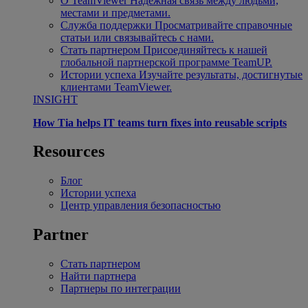
О TeamViewer
Надежная связь между людьми,
местами и предметами.
Служба поддержки
Просматривайте справочные
статьи или связывайтесь с нами.
Стать партнером
Присоединяйтесь к нашей
глобальной партнерской программе TeamUP.
Истории успеха
Изучайте результаты, достигнутые
клиентами TeamViewer.
INSIGHT
How Tia helps IT teams turn fixes into reusable scripts
Resources
Блог
Истории успеха
Центр управления безопасностью
Partner
Стать партнером
Найти партнера
Партнеры по интеграции