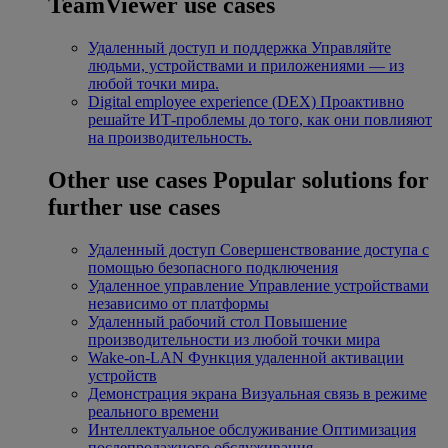
TeamViewer use cases
Удаленный доступ и поддержка
Управляйте
людьми, устройствами и приложениями — из
любой точки мира.
Digital employee experience (DEX)
Проактивно
решайте ИТ-проблемы до того, как они повлияют
на производительность.
Other use cases
Popular solutions for
further use cases
Удаленный доступ
Совершенствование доступа с
помощью безопасного подключения
Удаленное управление
Управление устройствами
независимо от платформы
Удаленный рабочий стол
Повышение
производительности из любой точки мира
Wake-on-LAN
Функция удаленной активации
устройств
Демонстрация экрана
Визуальная связь в режиме
реального времени
Интеллектуальное обслуживание
Оптимизация
послепродажного обслуживания