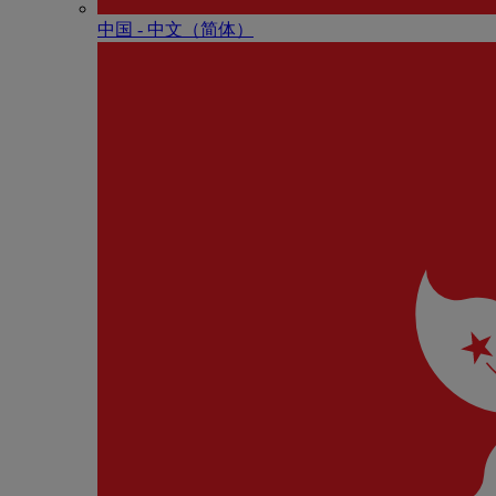
中国 - 中⽂（简体）