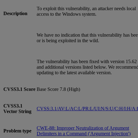
To exploit this vulnerability, an attacker needs local
Description
access to the Windows system.
We have no indication that this vulnerability has be
or is being exploited in the wild.
The vulnerability has been fixed with version 15.62
and additional versions listed below. We recommen
updating to the latest available version.
CVSS3.1
Score
Base Score 7.8 (High)
CVSS3.1
CVSS:3.1/AV:L/AC:L/PR:L/UI:N/S:U/C:H/I:H/A
Vector String
CWE-88: Improper Neutralization of Argument
Problem type
Delimiters in a Command ('Argument Injection')