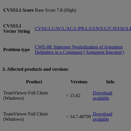
CVSS3.1
Score
Base Score 7.8 (High)
CVSS3.1
CVSS:3.1/AV:L/AC:L/PR:L/UI:N/S:U/C:H/I:H/A
Vector String
CWE-88: Improper Neutralization of Argument
Problem type
Delimiters in a Command ('Argument Injection')
3. Affected products and versions
Product
Versions
Info
TeamViewer Full Client
Download
< 15.62
(Windows)
available
TeamViewer Full Client
Download
< 14.7.48799
(Windows)
available