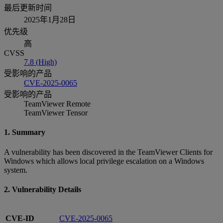
最后更新时间
2025年1月28日
优先级
高
CVSS
7.8 (High)
受影响的产品
CVE-2025-0065
受影响的产品
TeamViewer Remote
TeamViewer Tensor
1. Summary
A vulnerability has been discovered in the TeamViewer Clients for
Windows which allows local privilege escalation on a Windows
system.
2. Vulnerability Details
CVE-ID
CVE-2025-0065