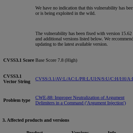
We have no indication that this vulnerability has be
or is being exploited in the wild.
The vulnerability has been fixed with version 15.62
and additional versions listed below. We recommen
updating to the latest available version.
CVSS3.1
Score
Base Score 7.8 (High)
CVSS3.1
CVSS:3.1/AV:L/AC:L/PR:L/UI:N/S:U/C:H/I:H/A
Vector String
CWE-88: Improper Neutralization of Argument
Problem type
Delimiters in a Command ('Argument Injection')
3. Affected products and versions
Product
Versions
Info