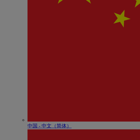
中国 - 中⽂（简体）