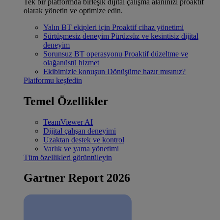
Tek bir platformda birleşik dijital çalışma alanınızı proaktif
olarak yönetin ve optimize edin.
Yalın BT ekipleri için
Proaktif cihaz yönetimi
Sürtüşmesiz deneyim
Pürüzsüz ve kesintisiz dijital
deneyim
Sorunsuz BT operasyonu
Proaktif düzeltme ve
olağanüstü hizmet
Ekibimizle konuşun
Dönüşüme hazır mısınız?
Platformu keşfedin
Temel Özellikler
TeamViewer AI
Dijital çalışan deneyimi
Uzaktan destek ve kontrol
Varlık ve yama yönetimi
Tüm özellikleri görüntüleyin
Gartner Report 2026