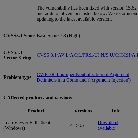
The vulnerability has been fixed with version 15.62
and additional versions listed below. We recommen
updating to the latest available version.
CVSS3.1
Score
Base Score 7.8 (High)
CVSS3.1
CVSS:3.1/AV:L/AC:L/PR:L/UI:N/S:U/C:H/I:H/A
Vector String
CWE-88: Improper Neutralization of Argument
Problem type
Delimiters in a Command ('Argument Injection')
3. Affected products and versions
Product
Versions
Info
TeamViewer Full Client
Download
< 15.62
(Windows)
available