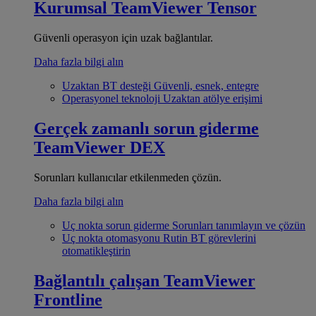
Kurumsal
TeamViewer Tensor
Güvenli operasyon için uzak bağlantılar.
Daha fazla bilgi alın
Uzaktan BT desteği
Güvenli, esnek, entegre
Operasyonel teknoloji
Uzaktan atölye erişimi
Gerçek zamanlı sorun giderme
TeamViewer DEX
Sorunları kullanıcılar etkilenmeden çözün.
Daha fazla bilgi alın
Uç nokta sorun giderme
Sorunları tanımlayın ve çözün
Uç nokta otomasyonu
Rutin BT görevlerini
otomatikleştirin
Bağlantılı çalışan
TeamViewer
Frontline