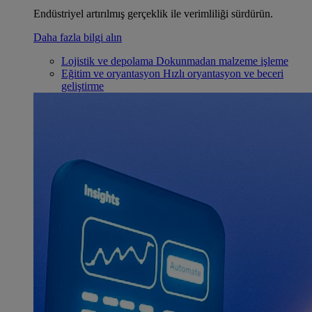
Endüstriyel artırılmış gerçeklik ile verimliliği sürdürün.
Daha fazla bilgi alın
Lojistik ve depolama
Dokunmadan malzeme işleme
Eğitim ve oryantasyon
Hızlı oryantasyon ve beceri
geliştirme