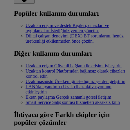
Popüler kullanım durumları
Uzaktan erişim ve destek
Kişileri, cihazları ve
uygulamaları İstediğiniz yerden yönetin.
Dijital çalışan deneyimi (DEX)
BT sorunlarını, henüz
üretkenliği etkilenmeden önce çözün.
Diğer kullanım durumları
Uzaktan erişim
Güvenli bağlantı ile erişimi iyileştirin
Uzaktan kontrol
Platformdan bağımsız olarak cihazları
kontrol edin
Uzak masaüstü
Üretkenliği istediğiniz yerden geliştirin
LAN’da uyandırma
Uzak cihaz aktivasyonunu
etkinleştirin
Ekran paylaşma
Gerçek zamanlı görsel iletişim
Smart Service
Satış sonrası hizmetleri aksaksız kılın
İhtiyaca göre
Farklı ekipler için
popüler çözümler