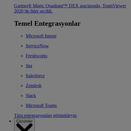
Gartner® Magic Quadrant™ DEX araçlarında, TeamViewer
2026’de lider seçildi.
Temel Entegrasyonlar
Microsoft Intune
ServiceNow
Freshworks
Jira
Salesforce
Zendesk
Slack
Microsoft Teams
Tüm entegrasyonları görüntüleyin
Çözümler