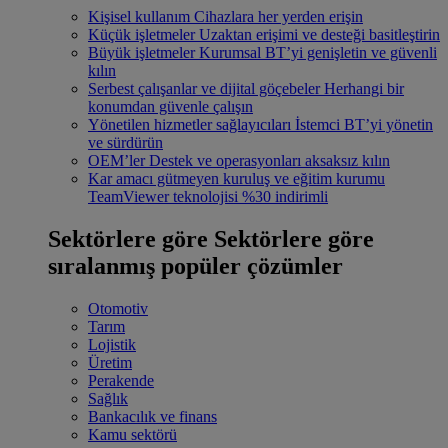
Kişisel kullanım
Cihazlara her yerden erişin
Küçük işletmeler
Uzaktan erişimi ve desteği basitleştirin
Büyük işletmeler
Kurumsal BT’yi genişletin ve güvenli
kılın
Serbest çalışanlar ve dijital göçebeler
Herhangi bir
konumdan güvenle çalışın
Yönetilen hizmetler sağlayıcıları
İstemci BT’yi yönetin
ve sürdürün
OEM’ler
Destek ve operasyonları aksaksız kılın
Kar amacı gütmeyen kuruluş ve eğitim kurumu
TeamViewer teknolojisi %30 indirimli
Sektörlere göre
Sektörlere göre
sıralanmış popüler çözümler
Otomotiv
Tarım
Lojistik
Üretim
Perakende
Sağlık
Bankacılık ve finans
Kamu sektörü