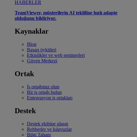
HABERLER
TeamViewer, müşterilerin AI teklifine hızlı adapte
olduğunu bildiriyor.
Kaynaklar
Blog
Başarı öyküleri
Etkinlikler ve web seminerleri
Güven Merkezi
Ortak
İş ortağımız olun
Bir iş ortağı bulun
Entegrasyon iş ortakları
Destek
Destek ekibine ulaşın
Rehberler ve kılavuzlar
Bilgi Tabanı