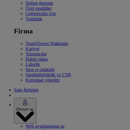
Sistem durumu
Özel modüller
Geliştiriciler için
Topluluk
Firma
TeamViewer Hakkında
Kariyer
Yatırımcılar
Haber odası
Liderlik
Spor iş ortaklığı
Sürdürülebilirlik ve CSR
Kurumsal yönetim
Satış İletişimi
Oturum aç
Web uygulamasını aç