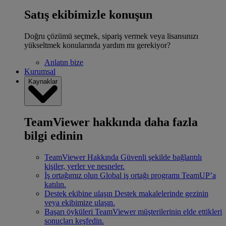
Satış ekibimizle konuşun
Doğru çözümü seçmek, sipariş vermek veya lisansınızı
yükseltmek konularında yardım mı gerekiyor?
Anlatın bize
Kurumsal
Kaynaklar
TeamViewer hakkında daha fazla
bilgi edinin
TeamViewer Hakkında
Güvenli şekilde bağlantılı
kişiler, yerler ve nesneler.
İş ortağımız olun
Global iş ortağı programı TeamUP’a
katılın.
Destek ekibine ulaşın
Destek makalelerinde gezinin
veya ekibimize ulaşın.
Başarı öyküleri
TeamViewer müşterilerinin elde ettikleri
sonuçları keşfedin.