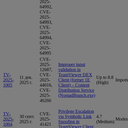
2025-
64992,
CVE-
2025-
64993,
CVE-
2025-
64994,
CVE-
2025-
64995
CVE-
2025-
Improper input
12687,
validation in
TV-
CVE-
TeamViewer DEX
11 дек.
Up to 8.8
2025-
2025-
Client (former 1E
Import
2025 г.
(High)
1005
44016,
Client) – Content
CVE-
Distribution Service
2025-
(NomadBranch.exe)
46266
Privilege Escalation
TV-
CVE-
30 сент.
via Symbolic Link
4.7
2025-
2025-
Moder
2025 г.
Spoofing in
(Medium)
1004
41421
TeamViewer Client