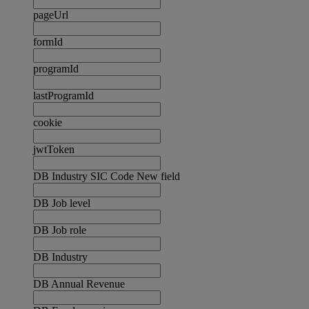
pageUrl
formId
programId
lastProgramId
cookie
jwtToken
DB Industry SIC Code New field
DB Job level
DB Job role
DB Industry
DB Annual Revenue