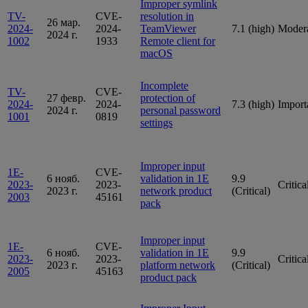
Improper symlink
TV-
CVE-
resolution in
26 мар.
2024-
2024-
TeamViewer
7.1 (high)
Moder
2024 г.
1002
1933
Remote client for
macOS
Incomplete
TV-
CVE-
27 февр.
protection of
2024-
2024-
7.3 (high)
Import
2024 г.
personal password
1001
0819
settings
Improper input
1E-
CVE-
6 нояб.
validation in 1E
9.9
2023-
2023-
Critica
2023 г.
network product
(Critical)
2003
45161
pack
Improper input
1E-
CVE-
6 нояб.
validation in 1E
9.9
2023-
2023-
Critica
2023 г.
platform network
(Critical)
2005
45163
product pack