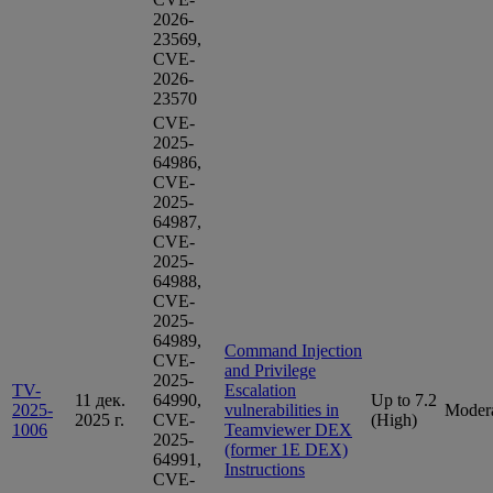
2026-
23569,
CVE-
2026-
23570
CVE-
2025-
64986,
CVE-
2025-
64987,
CVE-
2025-
64988,
CVE-
2025-
64989,
Command Injection
CVE-
and Privilege
2025-
TV-
Escalation
11 дек.
64990,
Up to 7.2
2025-
vulnerabilities in
Moder
2025 г.
CVE-
(High)
1006
Teamviewer DEX
2025-
(former 1E DEX)
64991,
Instructions
CVE-