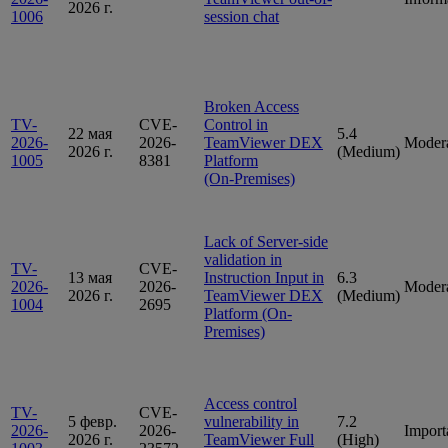
2026 г.
1006
session chat
Broken Access
TV-
CVE-
Control in
22 мая
5.4
2026-
2026-
TeamViewer DEX
Moder
2026 г.
(Medium)
1005
8381
Platform
(On‑Premises)
Lack of Server-side
validation in
TV-
CVE-
13 мая
Instruction Input in
6.3
2026-
2026-
Moder
2026 г.
TeamViewer DEX
(Medium)
1004
2695
Platform (On-
Premises)
Access control
TV-
CVE-
5 февр.
vulnerability in
7.2
2026-
2026-
Import
2026 г.
TeamViewer Full
(High)