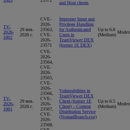
1003
23572
and Host clients
CVE-
Improper Input and
2026-
Privilege Handling
TV-
29 янв.
23563,
for Authenticated
Up to 6.8
2026-
Moder
2026 г.
CVE-
Users in
(Medium)
1002
2026-
TeamViewer DEX
23571
(former 1E DEX)
CVE-
2026-
23564,
CVE-
2026-
23565,
CVE-
2026-
Vulnerabilities in
23566,
TeamViewer DEX
TV-
CVE-
29 янв.
Client (former 1E
Up to 6.5
2026-
2026-
Moder
2026 г.
Client) – Content
(Medium)
1001
23567,
Distribution Service
CVE-
(NomadBranch.exe)
2026-
23568,
CVE-