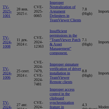
Improper
TV-
CVE-
Neutralization of
28 янв.
7.8
2025-
2025-
Argument
Import
2025 г.
(High)
1001
0065
Delimiters in
TeamViewer Clients
Insufficient
permissions in the
TV-
CVE-
11 дек.
“TeamViewer Patch
7.1
2024-
2024-
Import
2024 г.
& Asset
(High)
1008
12363
Management”
component.
CVE-
Improper signature
2024-
TV-
verification of driver
25 сент.
7479,
8.8
2024-
installation in
Import
2024 г.
CVE-
(High)
1006
TeamViewer
2024-
Remote clients
7481
Improper access
control in the
clipboard
TV-
CVE-
synchronization
27 авг.
4.3
2024-
2024-
feature in
Moder