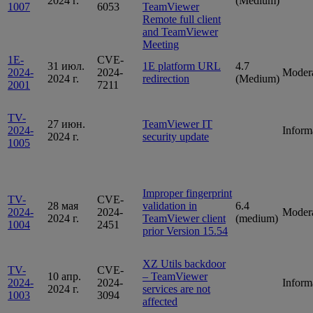
2024 г.
(Medium)
1007
6053
TeamViewer
Remote full client
and TeamViewer
Meeting
1E-
CVE-
31 июл.
1E platform URL
4.7
2024-
2024-
Moder
2024 г.
redirection
(Medium)
2001
7211
TV-
27 июн.
TeamViewer IT
2024-
Inform
2024 г.
security update
1005
Improper fingerprint
TV-
CVE-
28 мая
validation in
6.4
2024-
2024-
Moder
2024 г.
TeamViewer client
(medium)
1004
2451
prior Version 15.54
XZ Utils backdoor
TV-
CVE-
10 апр.
– TeamViewer
2024-
2024-
Inform
2024 г.
services are not
1003
3094
affected