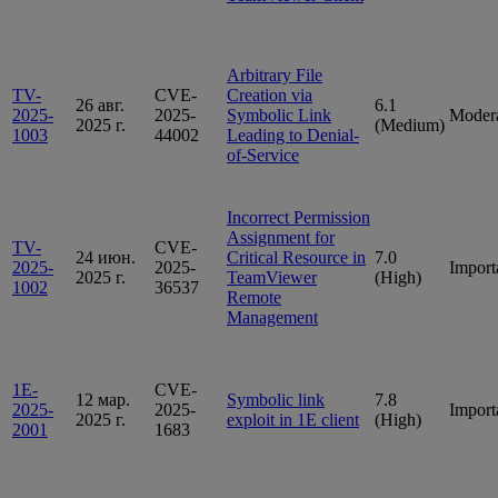
Arbitrary File
TV-
CVE-
Creation via
26 авг.
6.1
2025-
2025-
Symbolic Link
Moder
2025 г.
(Medium)
1003
44002
Leading to Denial-
of-Service
Incorrect Permission
Assignment for
TV-
CVE-
24 июн.
Critical Resource in
7.0
2025-
2025-
Import
2025 г.
TeamViewer
(High)
1002
36537
Remote
Management
1E-
CVE-
12 мар.
Symbolic link
7.8
2025-
2025-
Import
2025 г.
exploit in 1E client
(High)
2001
1683