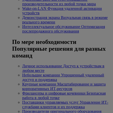
производительности из любой точки мира
Wake-on-LAN
Функция удаленной активации
устройств
Демонстрация экрана
Визуальная связь в режиме
реального времени
Интеллектуальное обслуживание
Оптимизация
послепродажного обслуживания
По мере необходимости
Популярные решения для разных
команд
Личное использование
Доступ к устройствам в
любом месте
Небольшие компании
Упрощенный удаленный
доступ и поддержка
Крупные компании
Масштабирование и защита
корпоративных ИТ-ресурсов
Фрилансеры и цифровые кочевники
Безопасная
работа в любой точке
Поставщики управляемых услуг
Управление ИТ-
службами клиентов и их поддержка
Производители оригинального оборудования