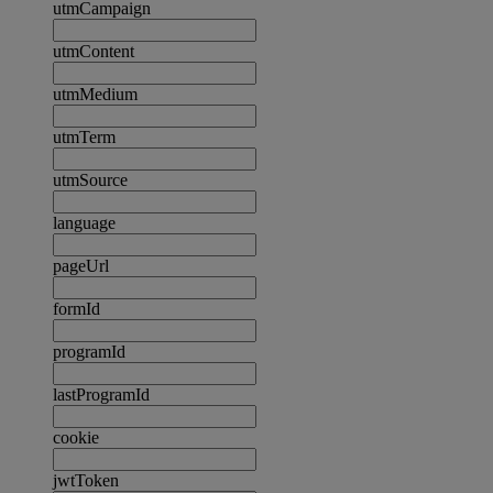
utmCampaign
utmContent
utmMedium
utmTerm
utmSource
language
pageUrl
formId
programId
lastProgramId
cookie
jwtToken