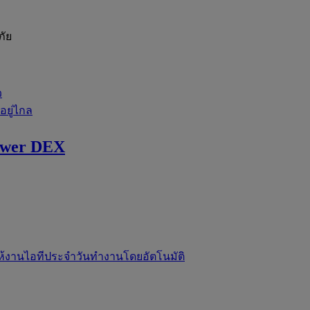
ภัย
ว
่อยู่ไกล
ewer DEX
ห้งานไอทีประจำวันทำงานโดยอัตโนมัติ