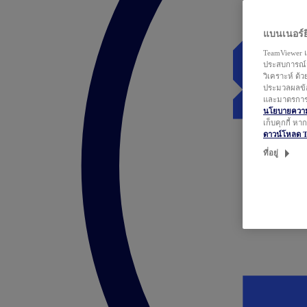
แบนเนอร์ยิ
TeamViewer แ
ประสบการณ์ก
วิเคราะห์ ด้
ประมวลผลข้อ
และมาตรการว
นโยบายความเ
เก็บคุกกี้ ห
ดาวน์โหลด 
ที่อยู่