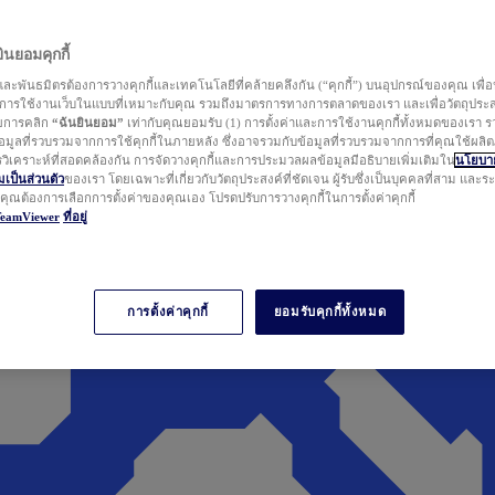
นยอมคุกกี้
ละพันธมิตรต้องการวางคุกกี้และเทคโนโลยีที่คล้ายคลึงกัน (“คุกกี้”) บนอุปกรณ์ของคุณ เพื่อ
ารใช้งานเว็บในแบบที่เหมาะกับคุณ รวมถึงมาตรการทางการตลาดของเรา และเพื่อวัตถุประ
วยการคลิก
“ฉันยินยอม”
เท่ากับคุณยอมรับ (1) การตั้งค่าและการใช้งานคุกกี้ทั้งหมดของเรา ร
มูลที่รวบรวมจากการใช้คุกกี้ในภายหลัง ซึ่งอาจรวมกับข้อมูลที่รวบรวมจากการที่คุณใช้ผลิ
ิเคราะห์ที่สอดคล้องกัน การจัดวางคุกกี้และการประมวลผลข้อมูลมีอธิบายเพิ่มเติมใน
นโยบาย
ป็นส่วนตัว
ของเรา โดยเฉพาะที่เกี่ยวกับวัตถุประสงค์ที่ชัดเจน ผู้รับซึ่งเป็นบุคคลที่สาม และ
ากคุณต้องการเลือกการตั้งค่าของคุณเอง โปรดปรับการวางคุกกี้ในการตั้งค่าคุกกี้
TeamViewer
ที่อยู่
การตั้งค่าคุกกี้
ยอมรับคุกกี้ทั้งหมด