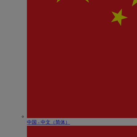
中国 - 中⽂（简体）