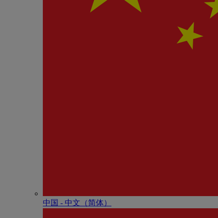
中国 - 中⽂（简体）