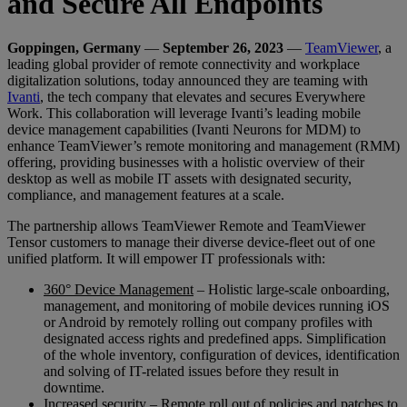
and Secure All Endpoints
Goppingen, Germany
—
September 26, 2023
—
TeamViewer
, a
leading global provider of remote connectivity and workplace
digitalization solutions, today announced they are teaming with
Ivanti
, the tech company that elevates and secures Everywhere
Work. This collaboration will leverage Ivanti’s leading mobile
device management capabilities (Ivanti Neurons for MDM) to
enhance TeamViewer’s remote monitoring and management (RMM)
offering, providing businesses with a holistic overview of their
desktop as well as mobile IT assets with designated security,
compliance, and management features at a scale.
The partnership allows TeamViewer Remote and TeamViewer
Tensor customers to manage their diverse device-fleet out of one
unified platform. It will empower IT professionals with:
360° Device Management
– Holistic large-scale onboarding,
management, and monitoring of mobile devices running iOS
or Android by remotely rolling out company profiles with
designated access rights and predefined apps. Simplification
of the whole inventory, configuration of devices, identification
and solving of IT-related issues before they result in
downtime.
Increased security
– Remote roll out of policies and patches to