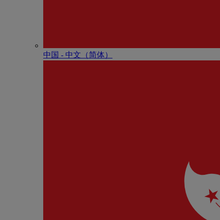
中国 - 中⽂（简体）