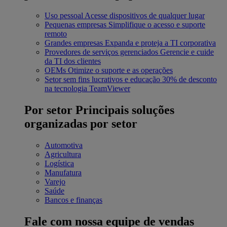
Uso pessoal
Acesse dispositivos de qualquer lugar
Pequenas empresas
Simplifique o acesso e suporte
remoto
Grandes empresas
Expanda e proteja a TI corporativa
Provedores de serviços gerenciados
Gerencie e cuide
da TI dos clientes
OEMs
Otimize o suporte e as operações
Setor sem fins lucrativos e educação
30% de desconto
na tecnologia TeamViewer
Por setor
Principais soluções
organizadas por setor
Automotiva
Agricultura
Logística
Manufatura
Varejo
Saúde
Bancos e finanças
Fale com nossa equipe de vendas