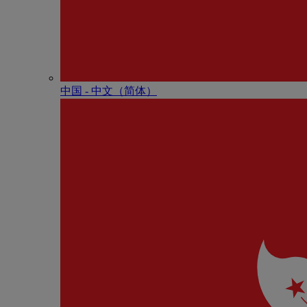
中国 - 中⽂（简体）