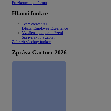
Prozkoumat platformu
Hlavní funkce
TeamViewer AI
Digital Employee Experience
Vzdálená podpora a řízení
Správa aktiv a záplat
Zobrazit všechny funkce
Zpráva Gartner 2026