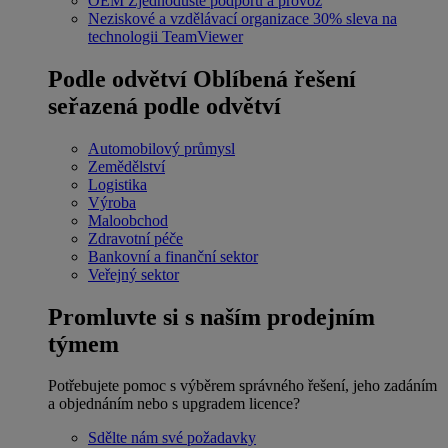
OEM
Zjednodušte podporu a provoz
Neziskové a vzdělávací organizace
30% sleva na
technologii TeamViewer
Podle odvětví
Oblíbená řešení
seřazená podle odvětví
Automobilový průmysl
Zemědělství
Logistika
Výroba
Maloobchod
Zdravotní péče
Bankovní a finanční sektor
Veřejný sektor
Promluvte si s naším prodejním
týmem
Potřebujete pomoc s výběrem správného řešení, jeho zadáním
a objednáním nebo s upgradem licence?
Sdělte nám své požadavky