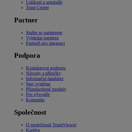
Události a semináře
Trust Center
Partner
Staňte se partnerem
Vyhledat partnera
Partneři pro integraci
Podpora
Kontaktovat podporu
Návody a příručky
Informační databáze
Stav systému
Přizpůsobené moduly
Pro vývojáře
Komunita
Společnost
O společnosti TeamViewer
Kariéra