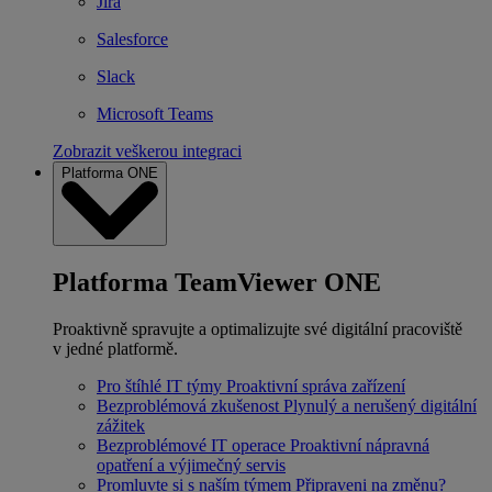
Jira
Salesforce
Slack
Microsoft Teams
Zobrazit veškerou integraci
Platforma ONE
Platforma TeamViewer ONE
Proaktivně spravujte a optimalizujte své digitální pracoviště
v jedné platformě.
Pro štíhlé IT týmy
Proaktivní správa zařízení
Bezproblémová zkušenost
Plynulý a nerušený digitální
zážitek
Bezproblémové IT operace
Proaktivní nápravná
opatření a výjimečný servis
Promluvte si s naším týmem
Připraveni na změnu?