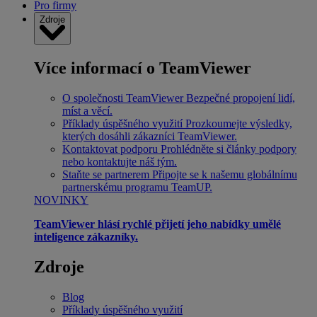
Pro firmy
Zdroje
Více informací o TeamViewer
O společnosti TeamViewer
Bezpečné propojení lidí,
míst a věcí.
Příklady úspěšného využití
Prozkoumejte výsledky,
kterých dosáhli zákazníci TeamViewer.
Kontaktovat podporu
Prohlédněte si články podpory
nebo kontaktujte náš tým.
Staňte se partnerem
Připojte se k našemu globálnímu
partnerskému programu TeamUP.
NOVINKY
TeamViewer hlásí rychlé přijetí jeho nabídky umělé
inteligence zákazníky.
Zdroje
Blog
Příklady úspěšného využití