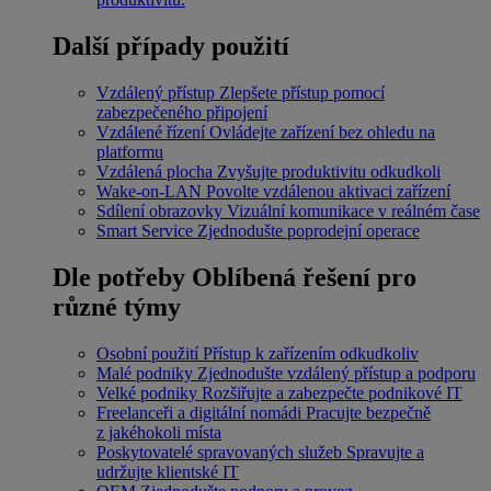
Další případy použití
Vzdálený přístup
Zlepšete přístup pomocí
zabezpečeného připojení
Vzdálené řízení
Ovládejte zařízení bez ohledu na
platformu
Vzdálená plocha
Zvyšujte produktivitu odkudkoli
Wake-on-LAN
Povolte vzdálenou aktivaci zařízení
Sdílení obrazovky
Vizuální komunikace v reálném čase
Smart Service
Zjednodušte poprodejní operace
Dle potřeby
Oblíbená řešení pro
různé týmy
Osobní použití
Přístup k zařízením odkudkoliv
Malé podniky
Zjednodušte vzdálený přístup a podporu
Velké podniky
Rozšiřujte a zabezpečte podnikové IT
Freelanceři a digitální nomádi
Pracujte bezpečně
z jakéhokoli místa
Poskytovatelé spravovaných služeb
Spravujte a
udržujte klientské IT