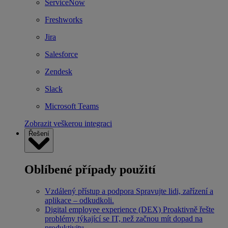
ServiceNow
Freshworks
Jira
Salesforce
Zendesk
Slack
Microsoft Teams
Zobrazit veškerou integraci
Řešení
Oblíbené případy použití
Vzdálený přístup a podpora
Spravujte lidi, zařízení a
aplikace – odkudkoli.
Digital employee experience (DEX)
Proaktivně řešte
problémy týkající se IT, než začnou mít dopad na
produktivitu.