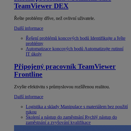
TeamViewer DEX
Řešte problémy dříve, než ovlivní uživatele.
Další informace
Řešení problémů koncových bodů
Identifikujte a řešte
problémy
Automatizace koncových bodů
Automatizujte rutinní
IT úkoly
Připojený pracovník
TeamViewer
Frontline
Zvyšte efektivitu s průmyslovou rozšířenou realitou.
Další informace
Logistika a sklady
Manipulace s materiálem bez použití
rukou
Školení a nástup do zaměstnání
Rychlý nástup do
zaměstnání a zvyšování kvalifikace