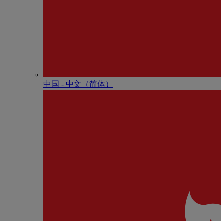
中国 - 中⽂（简体）