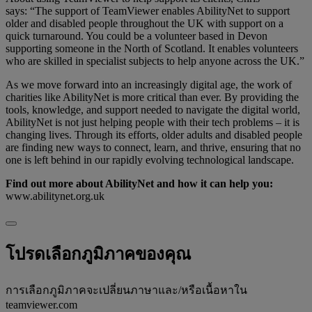
says:
“The support of TeamViewer enables AbilityNet to support
older and disabled people throughout the UK with support on a
quick turnaround. You could be a volunteer based in Devon
supporting someone in the North of Scotland. It enables volunteers
who are skilled in specialist subjects to help anyone across the UK.”
As we move forward into an increasingly digital age, the work of
charities like AbilityNet is more critical than ever. By providing the
tools, knowledge, and support needed to navigate the digital world,
AbilityNet is not just helping people with their tech problems – it is
changing lives. Through its efforts, older adults and disabled people
are finding new ways to connect, learn, and thrive, ensuring that no
one is left behind in our rapidly evolving technological landscape.
Find out more about AbilityNet and how it can help you:
www.abilitynet.org.uk
โปรดเลือกภูมิภาคของคุณ
การเลือกภูมิภาคจะเปลี่ยนภาษาและ/หรือเนื้อหาใน
teamviewer.com