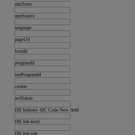
utmTerm
utmSource
language
pageUrl
formId
programId
lastProgramId
cookie
jwtToken
DB Industry SIC Code New field
DB Job level
DB Job role