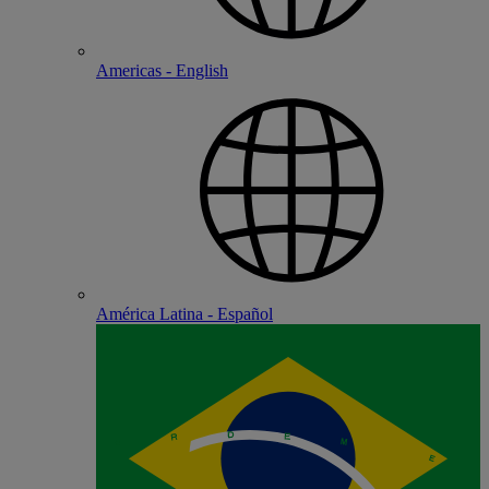
Americas - English
América Latina - Español