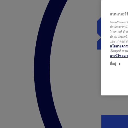
แบนเนอร์ยิ
TeamViewer แ
ประสบการณ์ก
วิเคราะห์ ด้
ประมวลผลข้อ
และมาตรการว
นโยบายความเ
เก็บคุกกี้ ห
ดาวน์โหลด 
ที่อยู่