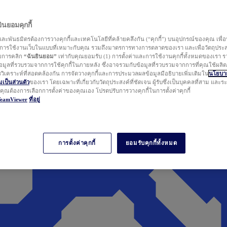
นยอมคุกกี้
ละพันธมิตรต้องการวางคุกกี้และเทคโนโลยีที่คล้ายคลึงกัน (“คุกกี้”) บนอุปกรณ์ของคุณ เพื่อ
ารใช้งานเว็บในแบบที่เหมาะกับคุณ รวมถึงมาตรการทางการตลาดของเรา และเพื่อวัตถุประ
วยการคลิก
“ฉันยินยอม”
เท่ากับคุณยอมรับ (1) การตั้งค่าและการใช้งานคุกกี้ทั้งหมดของเรา ร
มูลที่รวบรวมจากการใช้คุกกี้ในภายหลัง ซึ่งอาจรวมกับข้อมูลที่รวบรวมจากการที่คุณใช้ผลิ
ิเคราะห์ที่สอดคล้องกัน การจัดวางคุกกี้และการประมวลผลข้อมูลมีอธิบายเพิ่มเติมใน
นโยบาย
ป็นส่วนตัว
ของเรา โดยเฉพาะที่เกี่ยวกับวัตถุประสงค์ที่ชัดเจน ผู้รับซึ่งเป็นบุคคลที่สาม และ
ากคุณต้องการเลือกการตั้งค่าของคุณเอง โปรดปรับการวางคุกกี้ในการตั้งค่าคุกกี้
TeamViewer
ที่อยู่
การตั้งค่าคุกกี้
ยอมรับคุกกี้ทั้งหมด