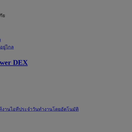
ภัย
ว
่อยู่ไกล
ewer DEX
ห้งานไอทีประจำวันทำงานโดยอัตโนมัติ