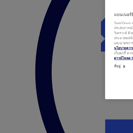
แบนเนอร์ยิ
TeamViewer แ
ประสบการณ์ก
วิเคราะห์ ด้
ประมวลผลข้อ
และมาตรการว
นโยบายความเ
เก็บคุกกี้ ห
ดาวน์โหลด 
ที่อยู่