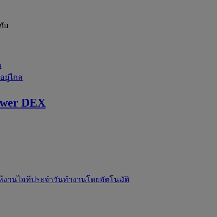
ภัย
ว
่อยู่ไกล
ewer DEX
ห้งานไอทีประจำวันทำงานโดยอัตโนมัติ