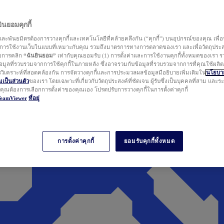
นยอมคุกกี้
ละพันธมิตรต้องการวางคุกกี้และเทคโนโลยีที่คล้ายคลึงกัน (“คุกกี้”) บนอุปกรณ์ของคุณ เพื่อ
ารใช้งานเว็บในแบบที่เหมาะกับคุณ รวมถึงมาตรการทางการตลาดของเรา และเพื่อวัตถุประ
วยการคลิก
“ฉันยินยอม”
เท่ากับคุณยอมรับ (1) การตั้งค่าและการใช้งานคุกกี้ทั้งหมดของเรา ร
มูลที่รวบรวมจากการใช้คุกกี้ในภายหลัง ซึ่งอาจรวมกับข้อมูลที่รวบรวมจากการที่คุณใช้ผลิ
ิเคราะห์ที่สอดคล้องกัน การจัดวางคุกกี้และการประมวลผลข้อมูลมีอธิบายเพิ่มเติมใน
นโยบาย
ป็นส่วนตัว
ของเรา โดยเฉพาะที่เกี่ยวกับวัตถุประสงค์ที่ชัดเจน ผู้รับซึ่งเป็นบุคคลที่สาม และ
ากคุณต้องการเลือกการตั้งค่าของคุณเอง โปรดปรับการวางคุกกี้ในการตั้งค่าคุกกี้
TeamViewer
ที่อยู่
การตั้งค่าคุกกี้
ยอมรับคุกกี้ทั้งหมด