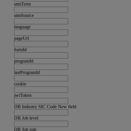
utmTerm
utmSource
language
pageUrl
formId
programId
lastProgramId
cookie
jwtToken
DB Industry SIC Code New field
DB Job level
DB Job role