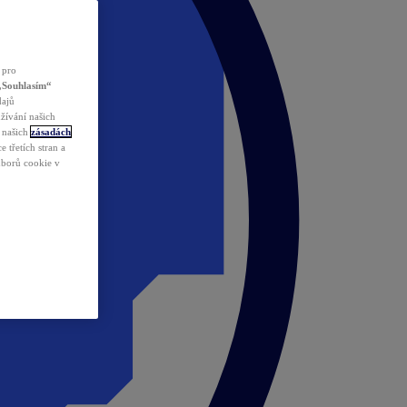
 pro
„Souhlasím“
dajů
žívání našich
v našich
zásadách
 třetích stran a
ouborů cookie v