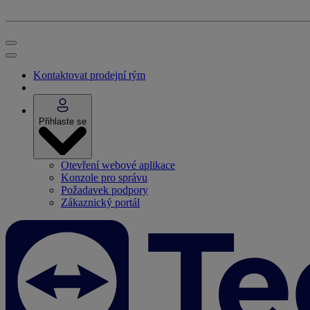
Kontaktovat prodejní tým
Přihlaste se
Otevření webové aplikace
Konzole pro správu
Požadavek podpory
Zákaznický portál