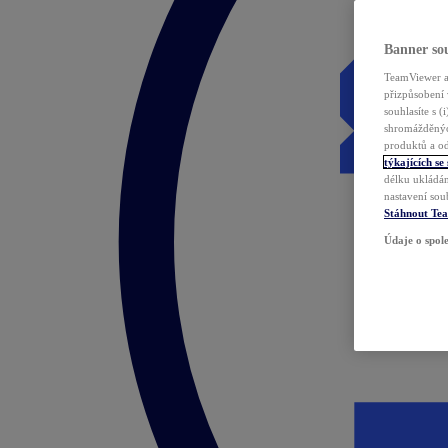
Banner sou
TeamViewer a 
přizpůsobení 
souhlasíte s 
shromážděnýc
produktů a od
týkajících se
délku ukládán
nastavení sou
Stáhnout Te
Údaje o spole