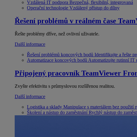
Vzdálená IT podpora
Bezpečná, flexibilní, integrovaná
Operační technologie
Vzdálený přístup do dílny
Řešení problémů v reálném čase
Team
Řešte problémy dříve, než ovlivní uživatele.
Další informace
Řešení problémů koncových bodů
Identifikujte a řešte 
Automatizace koncových bodů
Automatizujte rutinní IT
Připojený pracovník
TeamViewer Fron
Zvyšte efektivitu s průmyslovou rozšířenou realitou.
Další informace
Logistika a sklady
Manipulace s materiálem bez použití 
Školení a nástup do zaměstnání
Rychlý nástup do zaměst