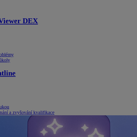
Viewer DEX
problémy
 úkoly
tline
rukou
nání a zvyšování kvalifikace