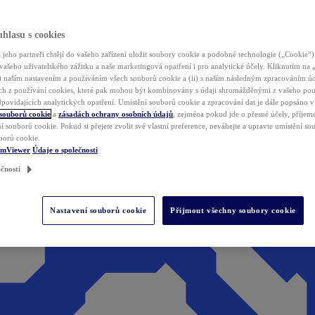
hlasu s cookies
jeho partneři chtějí do vašeho zařízení uložit soubory cookie a podobné technologie („Cookie“)
vašeho uživatelského zážitku a naše marketingová opatření i pro analytické účely. Kliknutím na
(i) naším nastavením a používáním všech souborů cookie a (ii) s naším následným zpracováním ú
h z používání cookies, které pak mohou být kombinovány s údaji shromážděnými z vašeho pou
povídajících analytických opatření. Umístění souborů cookie a zpracování dat je dále popsáno 
 souborů cookie
a
zásadách ochrany osobních údajů
, zejména pokud jde o přesné účely, příjemce
í souborů cookie. Pokud si přejete zvolit své vlastní preference, neváhejte a upravte umístění s
borů cookie.
amViewer
Údaje o společnosti
čnosti
Nastavení souborů cookie
Přijmout všechny soubory cookie