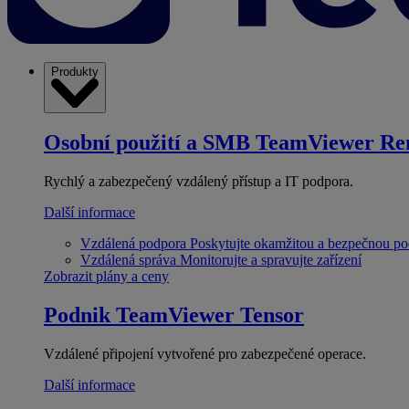
Produkty
Osobní použití a SMB
TeamViewer Re
Rychlý a zabezpečený vzdálený přístup a IT podpora.
Další informace
Vzdálená podpora
Poskytujte okamžitou a bezpečnou p
Vzdálená správa
Monitorujte a spravujte zařízení
Zobrazit plány a ceny
Podnik
TeamViewer Tensor
Vzdálené připojení vytvořené pro zabezpečené operace.
Další informace