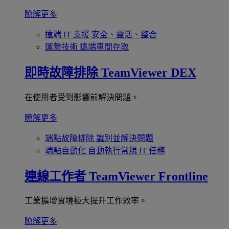
瞭解更多
遠端 IT 支援
安全、靈活、整合
運營技術
遠端車間存取
即時故障排除
TeamViewer DEX
在使用者受到影響前解決問題。
瞭解更多
端點故障排除
識別並解決問題
端點自動化
自動執行常規 IT 任務
連線工作者
TeamViewer Frontline
工業擴增實境極大提升工作效率。
瞭解更多