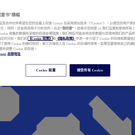
e 同意书”横幅
wer 及其合作伙伴希望在您的设备上存放 Cookie 及采用类似技术（“Cookie”），以使您的用
性化，同时，还会将其用于分析目的。点击
“我同意”
，即表示您同意 (i) 我们设置和使用所有 Cook
Cookie 收集的数据所采取的后续处理措施，我们稍后可能会将这些数据与您使用我们的产品
相应的分析。我们的
《Cookie 政策》
和
《隐私政策》
中进一步介绍了 Cookie 的存放和数据
了使用 Cookie 的确切目的、第三方接收人及 Cookie 的存储时效等。如果您要使用自己的
 设置中调整 Cookie 的存放。
ewer
总部地址
Cookie 設置
接受所有 Cookie