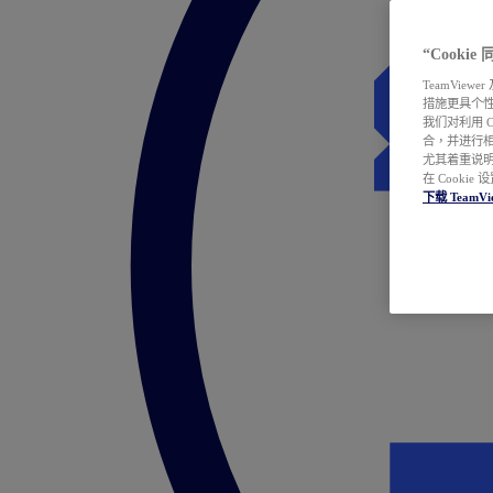
“Cooki
TeamVie
措施更具个
我们对利用 
合，并进行
尤其着重说明
在 Cookie
下载 TeamVi