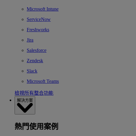
Microsoft Intune
ServiceNow
Freshworks
Jira
Salesforce
Zendesk
Slack
Microsoft Teams
檢視所有整合功能
解決方案
熱門使用案例