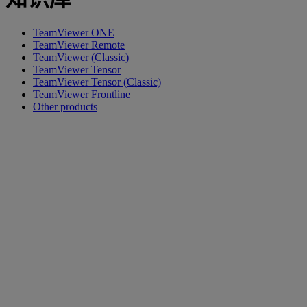
TeamViewer ONE
TeamViewer Remote
TeamViewer (Classic)
TeamViewer Tensor
TeamViewer Tensor (Classic)
TeamViewer Frontline
Other products