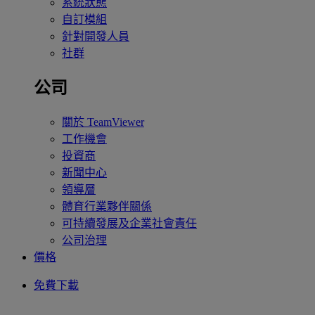
系統狀態
自訂模組
針對開發人員
社群
公司
關於 TeamViewer
工作機會
投資商
新聞中心
領導層
體育行業夥伴關係
可持續發展及企業社會責任
公司治理
價格
免費下載