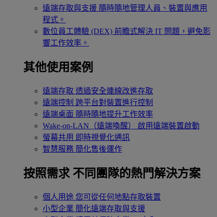
遠端存取與支援
隨時隨地管理人員、裝置與應用
程式。
數位員工體驗 (DEX)
前瞻式解決 IT 問題，避免影
響工作效率。
其他使用案例
遠端存取
透過安全連線改進存取
遠端控制
跨平台對裝置進行控制
遠端桌面
隨時隨地提升工作效率
Wake-on-LAN（遠端喚醒）
啟用遠端裝置啟動
螢幕共用
即時視覺化通訊
智慧服務
簡化售後運作
按照需求
不同團隊的熱門解決方案
個人用途
您可從任何地點存取裝置
小型企業
簡化遠端存取與支援