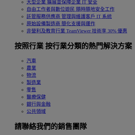
大型企業
擴展並保障企業 IT 安全
自由工作者與數位遊民
隨時隨地安全工作
託管服務供應商
管理與維護客戶 IT 系統
原始設備製造商
簡化支援與運作
非營利及教育行業
TeamViewer 技術享 30% 優惠
按照行業
按行業分類的熱門解決方案
汽車
農業
物流
製造業
零售
醫療保健
銀行與金融
公共領域
請聯絡我們的銷售團隊