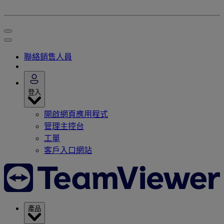
聯絡銷售人員
登入
開啟網頁應用程式
管理主控台
工單
客戶入口網站
產品