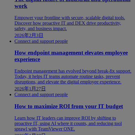
work
Empower your frontline with secure, scalable digital tools.
Discover how proactive IT and DEX drive productivity,
safety, and business impact.
2026年2月3日
Connect and support people
How endpoint management elevates employee
experience
Endpoint management has evolved beyond break-fix support.
Today, it helps IT teams automate routine tasks, prevent
disruptions, and elevate the digital employee experience.
2026年1月27日
Connect and support people
How to maximize ROI from your IT budget
Learn how IT leaders can improve ROI by shifting to
proactive IT, using AI where it counts, and reducing tool
sprawl with TeamViewer ONE.