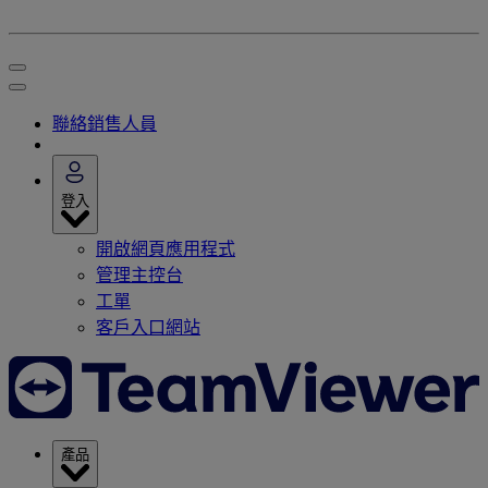
聯絡銷售人員
登入
開啟網頁應用程式
管理主控台
工單
客戶入口網站
產品