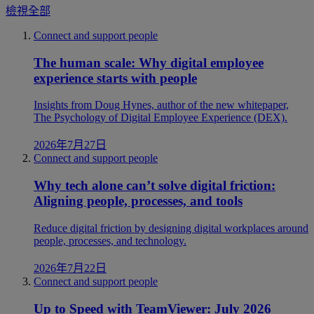
檢視全部
Connect and support people
The human scale: Why digital employee
experience starts with people
Insights from Doug Hynes, author of the new whitepaper,
The Psychology of Digital Employee Experience (DEX).
2026年7月27日
Connect and support people
Why tech alone can’t solve digital friction:
Aligning people, processes, and tools
Reduce digital friction by designing digital workplaces around
people, processes, and technology.
2026年7月22日
Connect and support people
Up to Speed with TeamViewer: July 2026