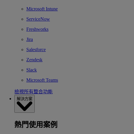
Microsoft Intune
ServiceNow
Freshworks
Jira
Salesforce
Zendesk
Slack
Microsoft Teams
檢視所有整合功能
解決方案
熱門使用案例