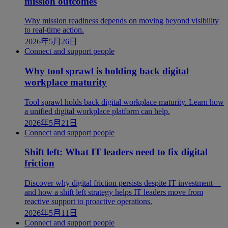
mission outcomes
Why mission readiness depends on moving beyond visibility
to real-time action.
2026年5月26日
Connect and support people
Why tool sprawl is holding back digital
workplace maturity
Tool sprawl holds back digital workplace maturity. Learn how
a unified digital workplace platform can help.
2026年5月21日
Connect and support people
Shift left: What IT leaders need to fix digital
friction
Discover why digital friction persists despite IT investment—
and how a shift left strategy helps IT leaders move from
reactive support to proactive operations.
2026年5月11日
Connect and support people