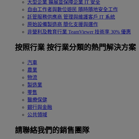
大型企業
擴展並保障企業 IT 安全
自由工作者與數位遊民
隨時隨地安全工作
託管服務供應商
管理與維護客戶 IT 系統
原始設備製造商
簡化支援與運作
非營利及教育行業
TeamViewer 技術享 30% 優惠
按照行業
按行業分類的熱門解決方案
汽車
農業
物流
製造業
零售
醫療保健
銀行與金融
公共領域
請聯絡我們的銷售團隊