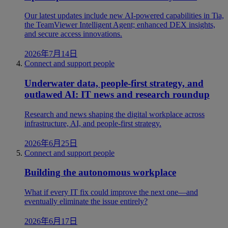
Our latest updates include new AI-powered capabilities in Tia,
the TeamViewer Intelligent Agent; enhanced DEX insights,
and secure access innovations.
2026年7月14日
Connect and support people
Underwater data, people-first strategy, and
outlawed AI: IT news and research roundup
Research and news shaping the digital workplace across
infrastructure, AI, and people-first strategy.
2026年6月25日
Connect and support people
Building the autonomous workplace
What if every IT fix could improve the next one—and
eventually eliminate the issue entirely?
2026年6月17日