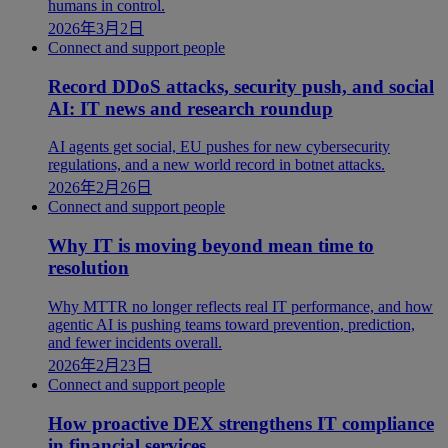
humans in control.
2026年3月2日
Connect and support people
Record DDoS attacks, security push, and social
AI: IT news and research roundup
AI agents get social, EU pushes for new cybersecurity
regulations, and a new world record in botnet attacks.
2026年2月26日
Connect and support people
Why IT is moving beyond mean time to
resolution
Why MTTR no longer reflects real IT performance, and how
agentic AI is pushing teams toward prevention, prediction,
and fewer incidents overall.
2026年2月23日
Connect and support people
How proactive DEX strengthens IT compliance
in financial services