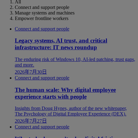
All
Connect and support people
Manage systems and machines
Empower frontline workers
Connect and support people
Legacy systems, AI trust, and critical
infrastructure: IT news roundup
The enduring risk of Windows 10, AI-led patching, trust gaps,
and more.
2026年7月30日
Connect and support people
The human scale: Why digital employee
experience starts with people
Insights from Doug Hynes, author of the new whitepaper,
The Psychology of Digital Employee Experience (DEX).
2026年7月27日
Connect and support people