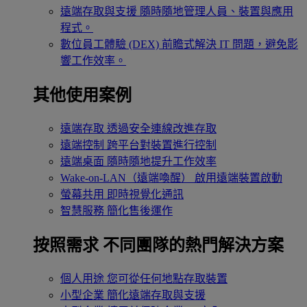
遠端存取與支援
隨時隨地管理人員、裝置與應用
程式。
數位員工體驗 (DEX)
前瞻式解決 IT 問題，避免影
響工作效率。
其他使用案例
遠端存取
透過安全連線改進存取
遠端控制
跨平台對裝置進行控制
遠端桌面
隨時隨地提升工作效率
Wake-on-LAN（遠端喚醒）
啟用遠端裝置啟動
螢幕共用
即時視覺化通訊
智慧服務
簡化售後運作
按照需求
不同團隊的熱門解決方案
個人用途
您可從任何地點存取裝置
小型企業
簡化遠端存取與支援