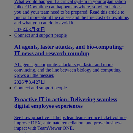
What would happen if a critical system in your organization
failed? Downtime can happen anywhere, so when it does,
you and your team need to be prepared. Read this article to
find out more about the causes and the true cost of downtime,
and what you can do to avoid it.
2026年3月30日
Connect and support people
AI agents, faster attacks, and bio-computing:
IT news and research roundup
AI agents go corporate, attackers get faster and more
convincing, and the line between biology and computing
grows a little messier.
2026年3月27日
Connect and support people
Proactive IT in action: Delivering seamless
digital employee experiences
See how proactive IT helps lean teams reduce ticket volume,
improve DEX, automate remediation, and prove business
impact with TeamViewer ONE.