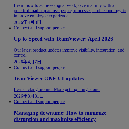
Learn how to achieve digital workplace maturity with a
practical roadmap across people, processes, and technology to
improve employee experience.
2026年4月8日
Connect and support people
Up to Speed with TeamViewer: April 2026
Our latest product updates improve visibility, integration, and
control.
2026年4月7日
Connect and support people
TeamViewer ONE UI updates
Less clicking around. More getting things done.
2026年3月31日
Connect and support people
Managing downtime: How to minimize
disruption and maximize efficiency