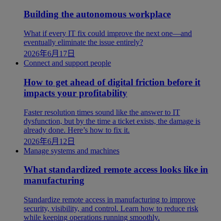
Building the autonomous workplace
What if every IT fix could improve the next one—and
eventually eliminate the issue entirely?
2026年6月17日
Connect and support people
How to get ahead of digital friction before it
impacts your profitability
Faster resolution times sound like the answer to IT
dysfunction, but by the time a ticket exists, the damage is
already done. Here’s how to fix it.
2026年6月12日
Manage systems and machines
What standardized remote access looks like in
manufacturing
Standardize remote access in manufacturing to improve
security, visibility, and control. Learn how to reduce risk
while keeping operations running smoothly.