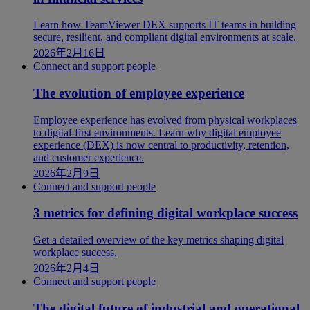
Learn how TeamViewer DEX supports IT teams in building
secure, resilient, and compliant digital environments at scale.
2026年2月16日
Connect and support people
The evolution of employee experience
Employee experience has evolved from physical workplaces
to digital-first environments. Learn why digital employee
experience (DEX) is now central to productivity, retention,
and customer experience.
2026年2月9日
Connect and support people
3 metrics for defining digital workplace success
Get a detailed overview of the key metrics shaping digital
workplace success.
2026年2月4日
Connect and support people
The digital future of industrial and operational