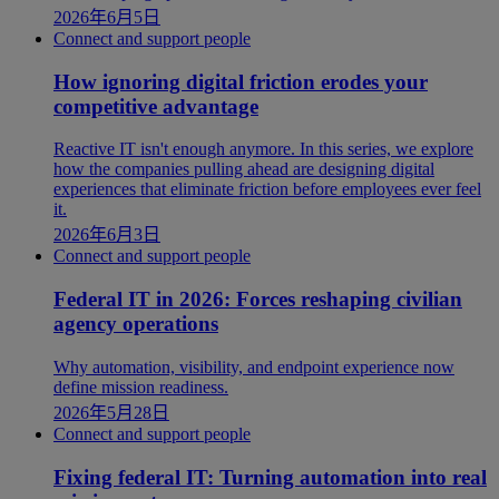
2026年6月5日
Connect and support people
How ignoring digital friction erodes your
competitive advantage
Reactive IT isn't enough anymore. In this series, we explore
how the companies pulling ahead are designing digital
experiences that eliminate friction before employees ever feel
it.
2026年6月3日
Connect and support people
Federal IT in 2026: Forces reshaping civilian
agency operations
Why automation, visibility, and endpoint experience now
define mission readiness.
2026年5月28日
Connect and support people
Fixing federal IT: Turning automation into real