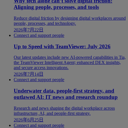
Why tech alone can’t solve digital friction:
Aligning people, processes, and tools
Reduce digital friction by designing digital workplaces around
people, processes, and technology.
2026年7月22日
Connect and support people
Up to Speed with TeamViewer: July 2026
Our latest updates include new AI-powered capabilities in Tia,
the TeamViewer Intelligent Agent; enhanced DEX insights,
and secure access innovations.
2026年7月14日
Connect and support people
Underwater data, people-first strategy, and
outlawed AI: IT news and research roundup
Research and news shaping the digital workplace across
infrastructure, AI, and people-first strategy.
2026年6月25日
Connect and support people