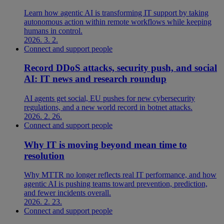
Learn how agentic AI is transforming IT support by taking
autonomous action within remote workflows while keeping
humans in control.
2026. 3. 2.
Connect and support people
Record DDoS attacks, security push, and social
AI: IT news and research roundup
AI agents get social, EU pushes for new cybersecurity
regulations, and a new world record in botnet attacks.
2026. 2. 26.
Connect and support people
Why IT is moving beyond mean time to
resolution
Why MTTR no longer reflects real IT performance, and how
agentic AI is pushing teams toward prevention, prediction,
and fewer incidents overall.
2026. 2. 23.
Connect and support people