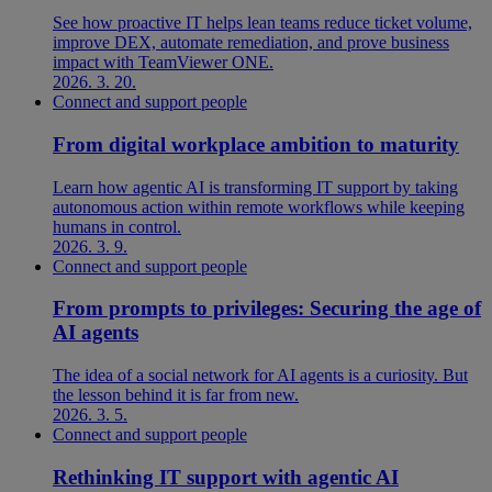
See how proactive IT helps lean teams reduce ticket volume,
improve DEX, automate remediation, and prove business
impact with TeamViewer ONE.
2026. 3. 20.
Connect and support people
From digital workplace ambition to maturity
Learn how agentic AI is transforming IT support by taking
autonomous action within remote workflows while keeping
humans in control.
2026. 3. 9.
Connect and support people
From prompts to privileges: Securing the age of
AI agents
The idea of a social network for AI agents is a curiosity. But
the lesson behind it is far from new.
2026. 3. 5.
Connect and support people
Rethinking IT support with agentic AI