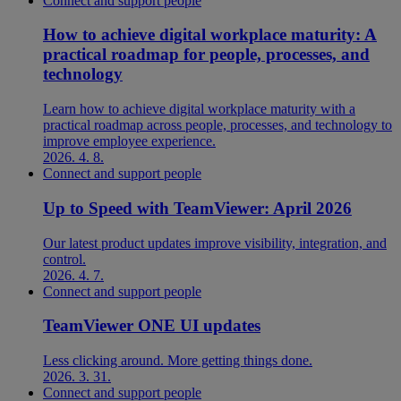
Connect and support people
How to achieve digital workplace maturity: A
practical roadmap for people, processes, and
technology
Learn how to achieve digital workplace maturity with a
practical roadmap across people, processes, and technology to
improve employee experience.
2026. 4. 8.
Connect and support people
Up to Speed with TeamViewer: April 2026
Our latest product updates improve visibility, integration, and
control.
2026. 4. 7.
Connect and support people
TeamViewer ONE UI updates
Less clicking around. More getting things done.
2026. 3. 31.
Connect and support people