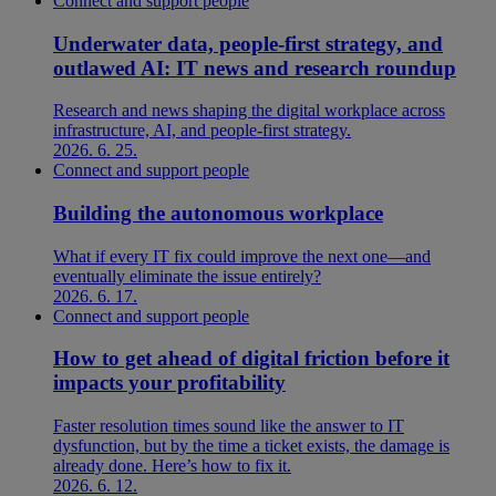
Connect and support people
Underwater data, people-first strategy, and
outlawed AI: IT news and research roundup
Research and news shaping the digital workplace across
infrastructure, AI, and people-first strategy.
2026. 6. 25.
Connect and support people
Building the autonomous workplace
What if every IT fix could improve the next one—and
eventually eliminate the issue entirely?
2026. 6. 17.
Connect and support people
How to get ahead of digital friction before it
impacts your profitability
Faster resolution times sound like the answer to IT
dysfunction, but by the time a ticket exists, the damage is
already done. Here’s how to fix it.
2026. 6. 12.