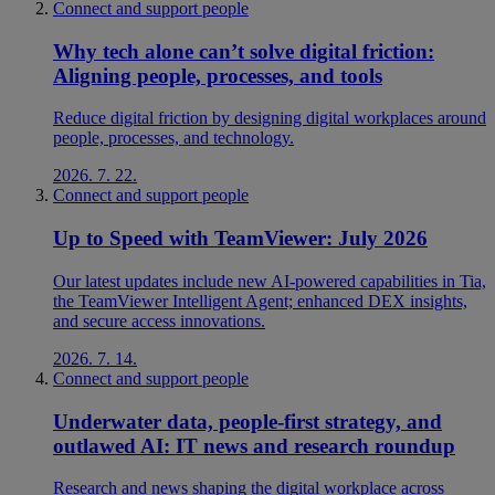
Connect and support people
Why tech alone can’t solve digital friction:
Aligning people, processes, and tools
Reduce digital friction by designing digital workplaces around
people, processes, and technology.
2026. 7. 22.
Connect and support people
Up to Speed with TeamViewer: July 2026
Our latest updates include new AI-powered capabilities in Tia,
the TeamViewer Intelligent Agent; enhanced DEX insights,
and secure access innovations.
2026. 7. 14.
Connect and support people
Underwater data, people-first strategy, and
outlawed AI: IT news and research roundup
Research and news shaping the digital workplace across