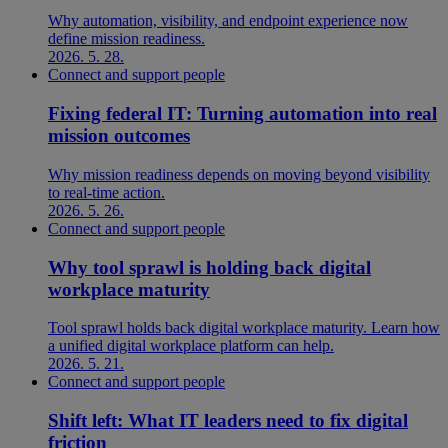
Why automation, visibility, and endpoint experience now
define mission readiness.
2026. 5. 28.
Connect and support people
Fixing federal IT: Turning automation into real
mission outcomes
Why mission readiness depends on moving beyond visibility
to real-time action.
2026. 5. 26.
Connect and support people
Why tool sprawl is holding back digital
workplace maturity
Tool sprawl holds back digital workplace maturity. Learn how
a unified digital workplace platform can help.
2026. 5. 21.
Connect and support people
Shift left: What IT leaders need to fix digital
friction