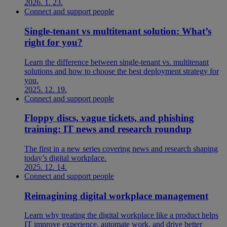
2026. 1. 23.
Connect and support people
Single-tenant vs multitenant solution: What’s
right for you?
Learn the difference between single-tenant vs. multitenant
solutions and how to choose the best deployment strategy for
you.
2025. 12. 19.
Connect and support people
Floppy discs, vague tickets, and phishing
training: IT news and research roundup
The first in a new series covering news and research shaping
today’s digital workplace.
2025. 12. 14.
Connect and support people
Reimagining digital workplace management
Learn why treating the digital workplace like a product helps
IT improve experience, automate work, and drive better