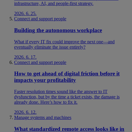
infrastructure, AI, and people-first strategy.
2026. 6. 25.
Connect and support people
Building the autonomous workplace
What if every IT fix could improve the next one—and
eventually eliminate the issue entirely?
2026. 6. 17.
Connect and support people
How to get ahead of digital friction before it
impacts your profitability
Faster resolution times sound like the answer to IT
dysfunction, but by the time a ticket exists, the damage is
already done. Here’s how to fix it.
2026. 6. 12.
Manage systems and machines
What standardized remote access looks like in