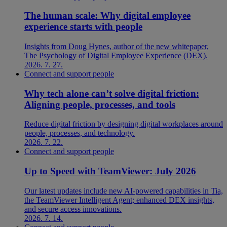
The human scale: Why digital employee
experience starts with people
Insights from Doug Hynes, author of the new whitepaper,
The Psychology of Digital Employee Experience (DEX).
2026. 7. 27.
Connect and support people
Why tech alone can’t solve digital friction:
Aligning people, processes, and tools
Reduce digital friction by designing digital workplaces around
people, processes, and technology.
2026. 7. 22.
Connect and support people
Up to Speed with TeamViewer: July 2026
Our latest updates include new AI-powered capabilities in Tia,
the TeamViewer Intelligent Agent; enhanced DEX insights,
and secure access innovations.
2026. 7. 14.