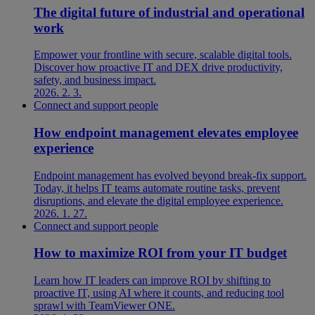
The digital future of industrial and operational
work
Empower your frontline with secure, scalable digital tools.
Discover how proactive IT and DEX drive productivity,
safety, and business impact.
2026. 2. 3.
Connect and support people
How endpoint management elevates employee
experience
Endpoint management has evolved beyond break-fix support.
Today, it helps IT teams automate routine tasks, prevent
disruptions, and elevate the digital employee experience.
2026. 1. 27.
Connect and support people
How to maximize ROI from your IT budget
Learn how IT leaders can improve ROI by shifting to
proactive IT, using AI where it counts, and reducing tool
sprawl with TeamViewer ONE.