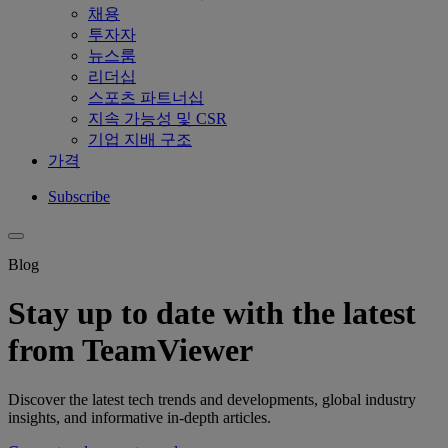
채용
투자자
뉴스룸
리더십
스포츠 파트너십
지속 가능성 및 CSR
기업 지배 구조
가격
Subscribe
Blog
Stay up to date with the latest
from TeamViewer
Discover the latest tech trends and developments, global industry
insights, and informative in-depth articles.