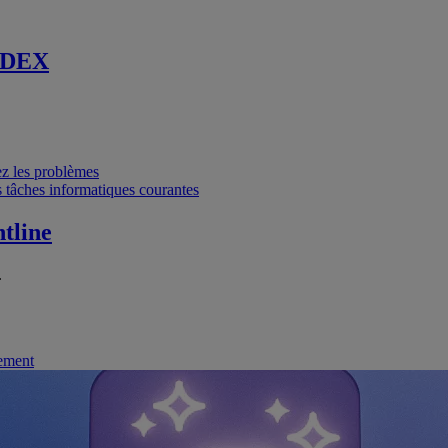
 DEX
vez les problèmes
 tâches informatiques courantes
tline
.
nement