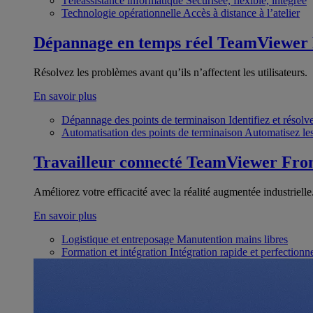
Téléassistance informatique
Sécurisée, flexible, intégrée
Technologie opérationnelle
Accès à distance à l’atelier
Dépannage en temps réel
TeamViewer
Résolvez les problèmes avant qu’ils n’affectent les utilisateurs.
En savoir plus
Dépannage des points de terminaison
Identifiez et résol
Automatisation des points de terminaison
Automatisez les
Travailleur connecté
TeamViewer Fron
Améliorez votre efficacité avec la réalité augmentée industrielle
En savoir plus
Logistique et entreposage
Manutention mains libres
Formation et intégration
Intégration rapide et perfection