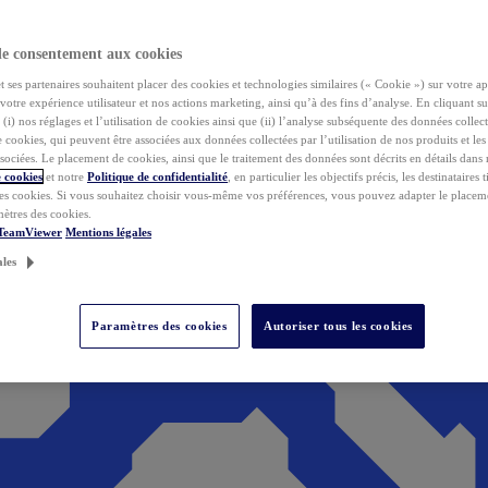
de consentement aux cookies
ses partenaires souhaitent placer des cookies et technologies similaires (« Cookie ») sur votre ap
votre expérience utilisateur et nos actions marketing, ainsi qu’à des fins d’analyse. En cliquant s
(i) nos réglages et l’utilisation de cookies ainsi que (ii) l’analyse subséquente des données collect
de cookies, qui peuvent être associées aux données collectées par l’utilisation de nos produits et le
sociées. Le placement de cookies, ainsi que le traitement des données sont décrits en détails dans
 cookies
et notre
Politique de confidentialité
, en particulier les objectifs précis, les destinataires t
es cookies. Si vous souhaitez choisir vous-même vos préférences, vous pouvez adapter le placem
mètres des cookies.
 TeamViewer
Mentions légales
ales
Paramètres des cookies
Autoriser tous les cookies