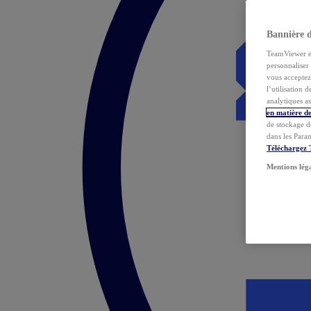
Bannière 
TeamViewer et 
personnaliser 
vous acceptez 
l’utilisation 
analytiques as
en matière de
de stockage d
dans les Para
Téléchargez
Mentions lég