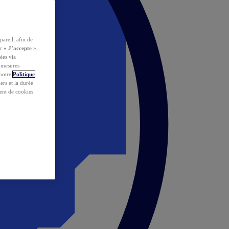
pareil, afin de
ur
« J’accepte »
,
ées via
s mesures
 notre
Politique
iers et la durée
ent de cookies