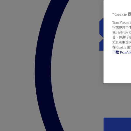
“Cooki
TeamVie
措施更具个
我们对利用 
合，并进行
尤其着重说明
在 Cookie
下载 TeamVi