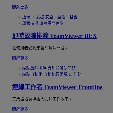
瞭解更多
遠端 IT 支援
安全、靈活、整合
運營技術
遠端車間存取
即時故障排除
TeamViewer DEX
在使用者受到影響前解決問題。
瞭解更多
端點故障排除
識別並解決問題
端點自動化
自動執行常規 IT 任務
連線工作者
TeamViewer Frontline
工業擴增實境極大提升工作效率。
瞭解更多