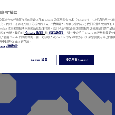
e 同意书”横幅
wer 及其合作伙伴希望在您的设备上存放 Cookie 及采用类似技术（“Cookie”），以使您的用
性化，同时，还会将其用于分析目的。点击
“我同意”
，即表示您同意 (i) 我们设置和使用所有 Cook
Cookie 收集的数据所采取的后续处理措施，我们稍后可能会将这些数据与您使用我们的产品
相应的分析。我们的
《Cookie 政策》
和
《隐私政策》
中进一步介绍了 Cookie 的存放和数据
了使用 Cookie 的确切目的、第三方接收人及 Cookie 的存储时效等。如果您要使用自己的
 设置中调整 Cookie 的存放。
ewer
总部地址
Cookie 設置
接受所有 Cookie