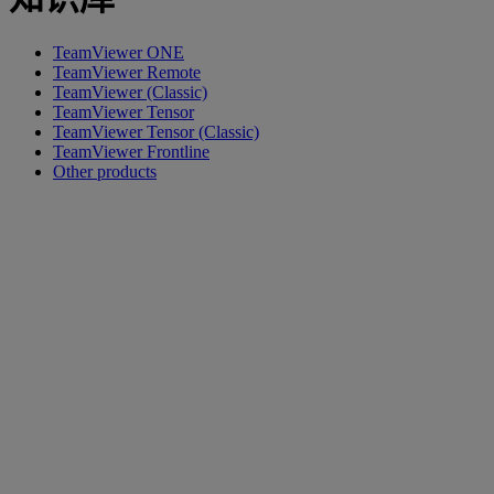
TeamViewer ONE
TeamViewer Remote
TeamViewer (Classic)
TeamViewer Tensor
TeamViewer Tensor (Classic)
TeamViewer Frontline
Other products