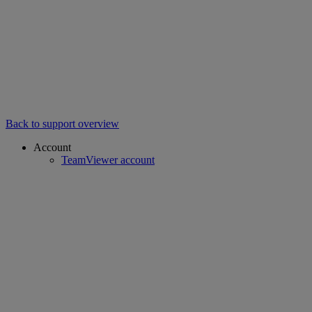
Back to support overview
Account
TeamViewer account