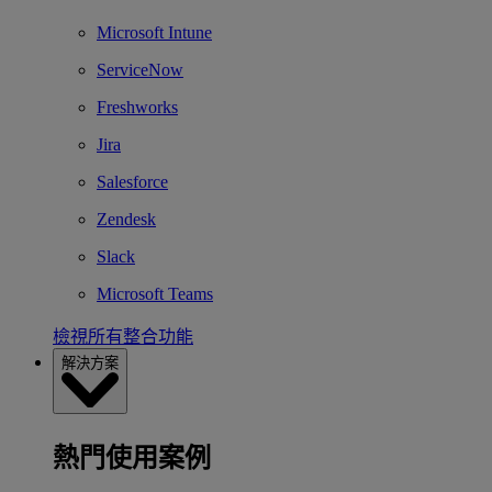
Microsoft Intune
ServiceNow
Freshworks
Jira
Salesforce
Zendesk
Slack
Microsoft Teams
檢視所有整合功能
解決方案
熱門使用案例