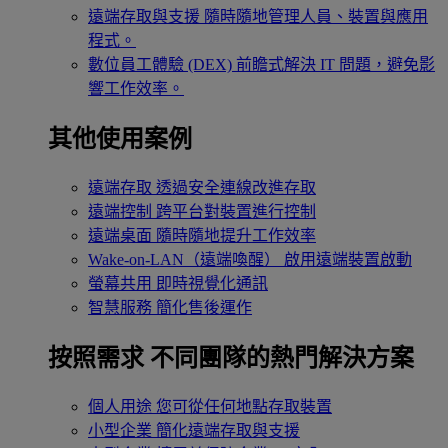
遠端存取與支援
隨時隨地管理人員、裝置與應用
程式。
數位員工體驗 (DEX)
前瞻式解決 IT 問題，避免影
響工作效率。
其他使用案例
遠端存取
透過安全連線改進存取
遠端控制
跨平台對裝置進行控制
遠端桌面
隨時隨地提升工作效率
Wake-on-LAN（遠端喚醒）
啟用遠端裝置啟動
螢幕共用
即時視覺化通訊
智慧服務
簡化售後運作
按照需求
不同團隊的熱門解決方案
個人用途
您可從任何地點存取裝置
小型企業
簡化遠端存取與支援