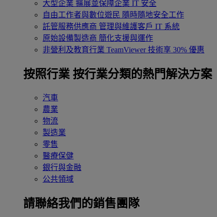
大型企業
擴展並保障企業 IT 安全
自由工作者與數位遊民
隨時隨地安全工作
託管服務供應商
管理與維護客戶 IT 系統
原始設備製造商
簡化支援與運作
非營利及教育行業
TeamViewer 技術享 30% 優惠
按照行業
按行業分類的熱門解決方案
汽車
農業
物流
製造業
零售
醫療保健
銀行與金融
公共領域
請聯絡我們的銷售團隊