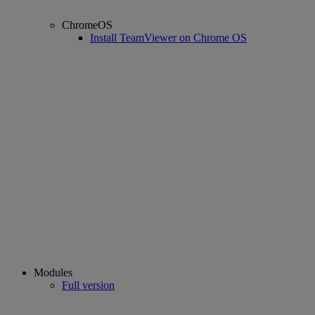
ChromeOS
Install TeamViewer on Chrome OS
Modules
Full version