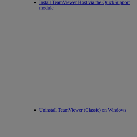
Install TeamViewer Host via the QuickSupport
module
Uninstall TeamViewer (Classic) on Windows