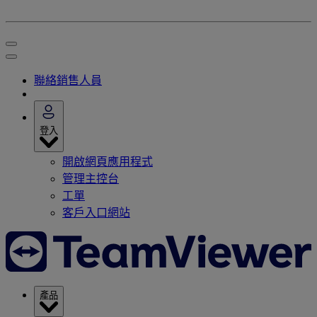
聯絡銷售人員
登入
開啟網頁應用程式
管理主控台
工單
客戶入口網站
產品