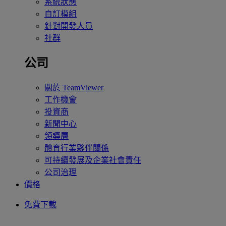
系統狀態
自訂模組
針對開發人員
社群
公司
關於 TeamViewer
工作機會
投資商
新聞中心
領導層
體育行業夥伴關係
可持續發展及企業社會責任
公司治理
價格
免費下載