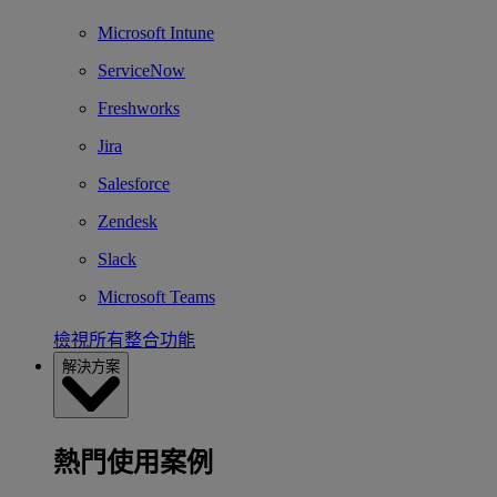
Microsoft Intune
ServiceNow
Freshworks
Jira
Salesforce
Zendesk
Slack
Microsoft Teams
檢視所有整合功能
解決方案
熱門使用案例