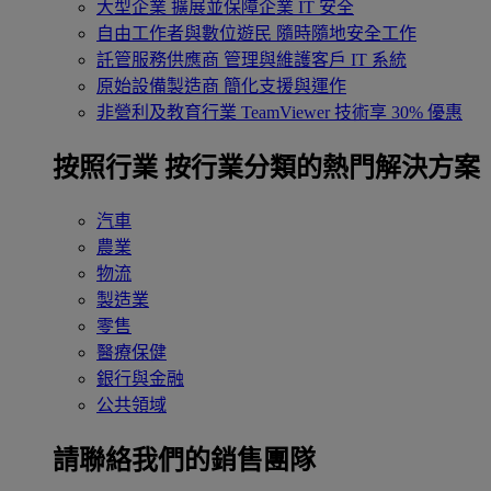
大型企業
擴展並保障企業 IT 安全
自由工作者與數位遊民
隨時隨地安全工作
託管服務供應商
管理與維護客戶 IT 系統
原始設備製造商
簡化支援與運作
非營利及教育行業
TeamViewer 技術享 30% 優惠
按照行業
按行業分類的熱門解決方案
汽車
農業
物流
製造業
零售
醫療保健
銀行與金融
公共領域
請聯絡我們的銷售團隊