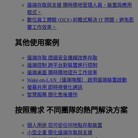
遠端存取與支援
隨時隨地管理人員、裝置與應用
程式。
數位員工體驗 (DEX)
前瞻式解決 IT 問題，避免影
響工作效率。
其他使用案例
遠端存取
透過安全連線改進存取
遠端控制
跨平台對裝置進行控制
遠端桌面
隨時隨地提升工作效率
Wake-on-LAN（遠端喚醒）
啟用遠端裝置啟動
螢幕共用
即時視覺化通訊
智慧服務
簡化售後運作
按照需求
不同團隊的熱門解決方案
個人用途
您可從任何地點存取裝置
小型企業
簡化遠端存取與支援