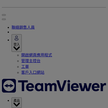
聯絡銷售人員
登入
開啟網頁應用程式
管理主控台
工單
客戶入口網站
產品