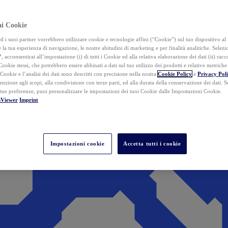
ai Cookie
i suoi partner vorrebbero utilizzare cookie e tecnologie affini (“Cookie”) sul tuo dispositivo al 
 la tua esperienza di navigazione, le nostre abitudini di marketing e per finalità analitiche. Selez
”
, acconsentirai all’impostazione (i) di tutti i Cookie ed alla relativa elaborazione dei dati (ii) racco
 Cookie stessi, che potrebbero essere abbinati a dati sul tuo utilizzo dei prodotti e relative metrich
 Cookie e l’analisi dei dati sono descritti con precisione nella nostra
Cookie Policy
e
Privacy Pol
tenzione agli scopi, alla condivisione con terze parti, ed alla durata della conservazione dei dati. S
 tue preferenze, puoi personalizzare le impostazioni dei tuoi Cookie dalle Impostazioni Cookie.
mViewer
Imprint
Impostazioni cookie
Accetta tutti i cookie