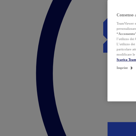
Consenso 
TeamViewer ed 
personalizzare
“Acconsento
l’utilizzo dei
L’utilizzo dei
particolare at
modificare le
Scarica Tea
Imprint