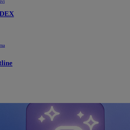
ivi
 DEX
ema
line