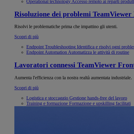
Operational technology
Accesso remoto ai reparti produtt
Risoluzione dei problemi
TeamViewer
Risolvi le problematiche prima che impattino gli utenti.
Scopri di più
Endpoint Troubleshooting
Identifica e risolvi ogni probl
Endpoint Automation
Automatizza le attività di routine
Lavoratori connessi
TeamViewer Front
Aumenta l'efficienza con la nostra realtà aumentata industriale.
Scopri di più
Logistica e stoccaggio
Gestione hands-free del lavoro
Training e formazione
Formazione e upskilling facilitati