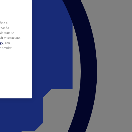
fine di
ionando
lti tramite
e di misurazione.
icy
, con
e desideri