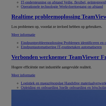
IT-ondersteuning op afstand
Veilig, flexibel, geïntegreerd
Operationele technologie
Werkvloertoegang op afstand
Realtime probleemoplossing
TeamVie
Los problemen op, voordat ze invloed hebben op gebruikers.
Meer informatie
Eindpuntprobleemoplossing
Problemen identificeren en 
Eindpuntautomatisering
IT-routinetaken automatiseren
Verbonden werknemer
TeamViewer Fr
Hogere efficiëntie met industriële aangevulde realiteit.
Meer informatie
Logistiek en magazijnopslag
Handsfree materiaalverwer
Opleiding en onboarding
Snelle onboarding en bijscholi