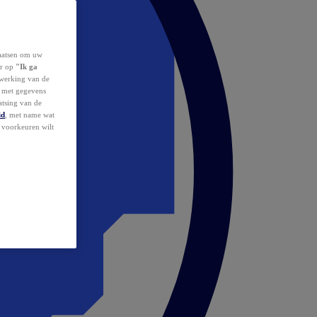
laatsen om uw
or op
"Ik ga
erwerking van de
d met gegevens
atsing van de
id
, met name wat
w voorkeuren wilt