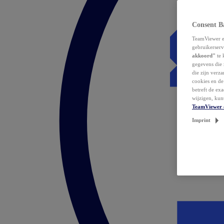
Consent B
TeamViewer en
gebruikerserv
akkoord"
te 
gegevens die 
die zijn verz
cookies en d
betreft de ex
wijzigen, kun
TeamViewer 
Imprint