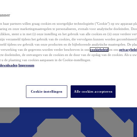
anner
 haar partners willen graag cookies en soortgelijke technologieën ("Cookie") op uw apparaat p
aring en onze marketingmaatregelen te personaliseren, evenals voor analytische doeleinden. Do
klikken, stemt u in met (i) onze instelling en het gebruik van alle cookies en (ii) onze verdere v
zijn verzameld tijdens het gebruik van de cookies, die vervolgens kunnen worden gecombineer
ameld tijdens uw gebruik van onze producten en de bijbehorende analytische maatregelen. De pla
e verwerking van de gegevens worden verder beschreven in ons
cookiebeleid
en ons
privacybele
acte doeleinden, de ontvangers van de cookies en de duur van de opslag van de cookies. Als u u
t u de plaatsing van cookies aanpassen in de Cookie-instellingen.
downloaden
Impressum
Cookie-instellingen
Alle cookies accepteren