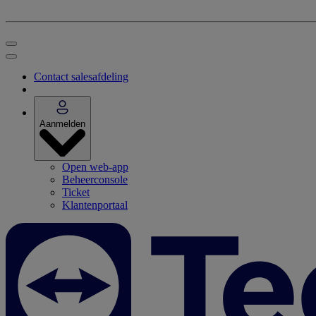
Contact salesafdeling
Aanmelden
Open web-app
Beheerconsole
Ticket
Klantenportaal