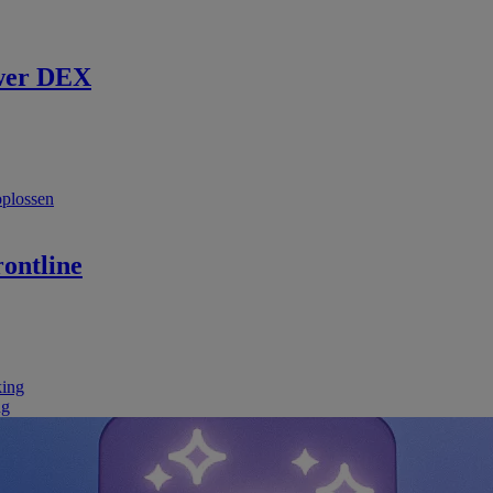
wer DEX
oplossen
ontline
king
ng