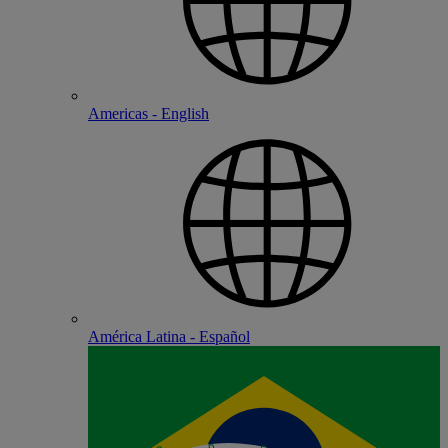
Americas - English
América Latina - Español