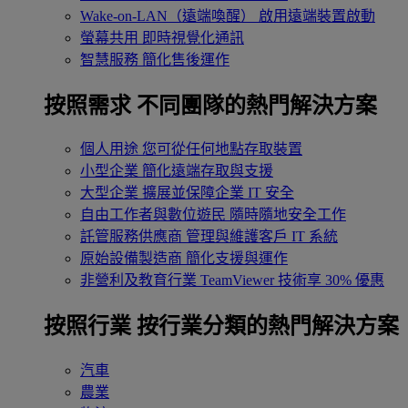
Wake-on-LAN（遠端喚醒）
啟用遠端裝置啟動
螢幕共用
即時視覺化通訊
智慧服務
簡化售後運作
按照需求
不同團隊的熱門解決方案
個人用途
您可從任何地點存取裝置
小型企業
簡化遠端存取與支援
大型企業
擴展並保障企業 IT 安全
自由工作者與數位遊民
隨時隨地安全工作
託管服務供應商
管理與維護客戶 IT 系統
原始設備製造商
簡化支援與運作
非營利及教育行業
TeamViewer 技術享 30% 優惠
按照行業
按行業分類的熱門解決方案
汽車
農業