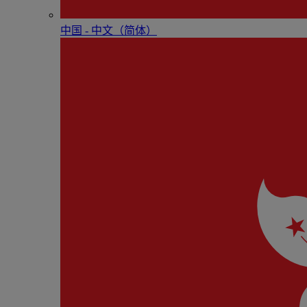
中国 - 中⽂（简体）