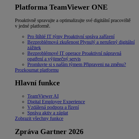
Platforma TeamViewer ONE
Proaktivně spravujte a optimalizujte své digitální pracoviště
v jedné platformě.
Pro štíhlé IT týmy
Proaktivní správa zařízení
Bezproblémová zkušenost
Plynulý a nerušený digitální
zážitek
Bezproblémové IT operace
Proaktivní nápravná
opatření a výjimečný servis
Promluvte si s naším týmem
Připraveni na změnu?
Prozkoumat platformu
Hlavní funkce
TeamViewer AI
Digital Employee Experience
Vzdálená podpora a řízení
Správa aktiv a záplat
Zobrazit všechny funkce
Zpráva Gartner 2026