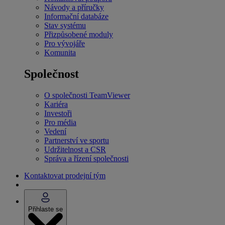
Návody a příručky
Informační databáze
Stav systému
Přizpůsobené moduly
Pro vývojáře
Komunita
Společnost
O společnosti TeamViewer
Kariéra
Investoři
Pro média
Vedení
Partnerství ve sportu
Udržitelnost a CSR
Správa a řízení společnosti
Kontaktovat prodejní tým
Přihlaste se