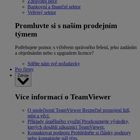
Zdravotní péče
Bankovní a finanční sektor
Veřejný sektor
Promluvte si s naším prodejním
týmem
Potřebujete pomoc s výběrem správného řešení, jeho zadáním
a objednáním nebo s upgradem licence?
Sdělte nám své požadavky
Pro firmy
Zdroje
Více informací o TeamViewer
O společnosti TeamViewer
Bezpečné propojení lidí,
míst a věcí.
Příklady úspěšného využití
Prozkoumejte výsledky,
kterých dosáhli zákazníci TeamViewer.
Kontaktovat podporu
Prohlédněte si články podpory
nebo kontaktujte náš tým.