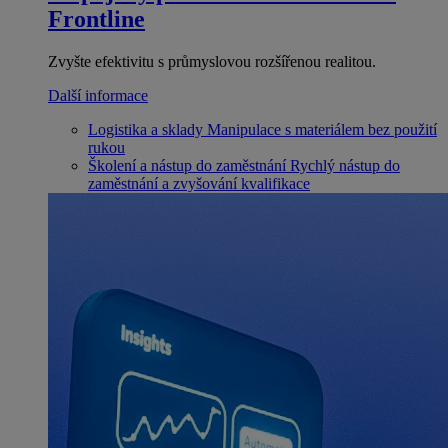
Frontline
Zvyšte efektivitu s průmyslovou rozšířenou realitou.
Další informace
Logistika a sklady
Manipulace s materiálem bez použití
rukou
Školení a nástup do zaměstnání
Rychlý nástup do
zaměstnání a zvyšování kvalifikace