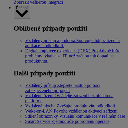
Zobrazit veškerou integraci
Řešení
Oblíbené případy použití
Vzdálený přístup a podpora
Spravujte lidi, zařízení a
aplikace – odkudkoli.
Digital employee experience (DEX)
Proaktivně řešte
problémy týkající se IT, než začnou mít dopad na
produktivitu.
Další případy použití
Vzdálený přístup
Zlepšete přístup pomocí
zabezpečeného připojení
Vzdálené řízení
Ovládejte zařízení bez ohledu na
platformu
Vzdálená plocha
Zvyšujte produktivitu odkudkoli
Wake-on-LAN
Povolte vzdálenou aktivaci zařízení
Sdílení obrazovky
Vizuální komunikace v reálném čase
Smart Service
Zjednodušte poprodejní operace