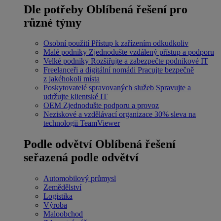
Dle potřeby
Oblíbená řešení pro
různé týmy
Osobní použití
Přístup k zařízením odkudkoliv
Malé podniky
Zjednodušte vzdálený přístup a podporu
Velké podniky
Rozšiřujte a zabezpečte podnikové IT
Freelanceři a digitální nomádi
Pracujte bezpečně
z jakéhokoli místa
Poskytovatelé spravovaných služeb
Spravujte a
udržujte klientské IT
OEM
Zjednodušte podporu a provoz
Neziskové a vzdělávací organizace
30% sleva na
technologii TeamViewer
Podle odvětví
Oblíbená řešení
seřazená podle odvětví
Automobilový průmysl
Zemědělství
Logistika
Výroba
Maloobchod