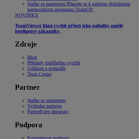
Staňte se partnerem
Připojte se k našemu globálnímu
partnerskému programu TeamUP.
NOVINKY
TeamViewer hlásí rychlé přijetí jeho nabídky umělé
inteligence zákazníky.
Zdroje
Blog
Příklady úspěšného využití
Události a semináře
Trust Center
Partner
Staňte se partnerem
Vyhledat partnera
Partneři pro integraci
Podpora
Kontaktovat podporu