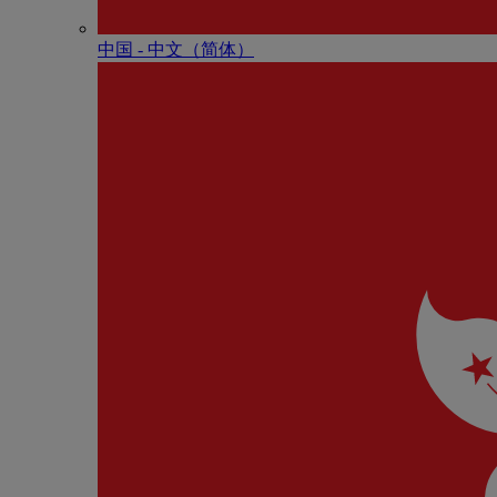
中国 - 中⽂（简体）