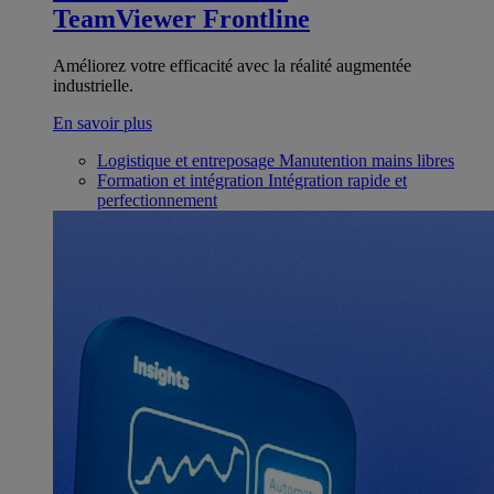
TeamViewer Frontline
Améliorez votre efficacité avec la réalité augmentée
industrielle.
En savoir plus
Logistique et entreposage
Manutention mains libres
Formation et intégration
Intégration rapide et
perfectionnement