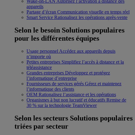
Wake-on-LAN
Autorisez l’activation à distance des
appareils
Partage d’écran
Communication visuelle en temps réel
Smart Service
Rationalisez les opérations après-vente
Selon le besoin
Solutions populaires
pour les différentes équipes
Usage personnel
Accédez aux appareils depuis
n’importe où
Petites entreprises
Simplifiez l’accès à distance et la
téléassistance
Grandes entreprises
Développez et protégez
l’informatique d’entreprise
Fournisseurs de services gérés
Gérez et maintenez
l’informatique des clients
OEM
Rationalisez l’assistance et les opérations
Organismes à but non lucratif et éducatifs
Remise de
30 % sur la technologie TeamViewer
Selon les secteurs
Solutions populaires
triées par secteur