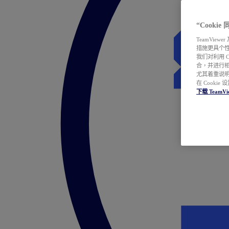
“Cooki
TeamVie
措施更具个
我们对利用 
合，并进行
尤其着重说明
在 Cookie
下载 TeamVi