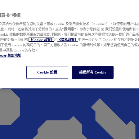
e 同意书”横幅
wer 及其合作伙伴希望在您的设备上存放 Cookie 及采用类似技术（“Cookie”），以使您的用
性化，同时，还会将其用于分析目的。点击
“我同意”
，即表示您同意 (i) 我们设置和使用所有 Cook
Cookie 收集的数据所采取的后续处理措施，我们稍后可能会将这些数据与您使用我们的产品
相应的分析。我们的
《Cookie 政策》
和
《隐私政策》
中进一步介绍了 Cookie 的存放和数据
了使用 Cookie 的确切目的、第三方接收人及 Cookie 的存储时效等。如果您要使用自己的
 设置中调整 Cookie 的存放。
ewer
总部地址
Cookie 設置
接受所有 Cookie