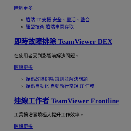
瞭解更多
遠端 IT 支援
安全、靈活、整合
運營技術
遠端車間存取
即時故障排除
TeamViewer DEX
在使用者受到影響前解決問題。
瞭解更多
端點故障排除
識別並解決問題
端點自動化
自動執行常規 IT 任務
連線工作者
TeamViewer Frontline
工業擴增實境極大提升工作效率。
瞭解更多