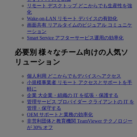
リモート デスクトップ
どこからでも生産性を強
化
Wake-on-LAN
リモート デバイスの有効化
画面共有
リアルタイムのビジュアル コミュニケ
ーション
Smart Service
アフターサービス運用の効率化
必要別
様々なチーム向けの人気ソ
リューション
個人利用
どこからでもデバイスへアクセス
小規模事業者
リモート アクセスとサポートを手
軽に
企業
大企業・組織の IT を拡張・保護する
管理サービス プロバイダー
クライアントの IT を
管理・保守する
OEM
サポートと業務の効率化
非営利団体と教育機関
TeamViewer テクノロジー
が 30% オフ