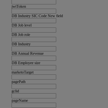
jwtToken
DB Industry SIC Code New field
DB Job level
DB Job role
DB Industry
DB Annual Revenue
DB Employee size
marketoTarget
pagePath
gclid
pageName