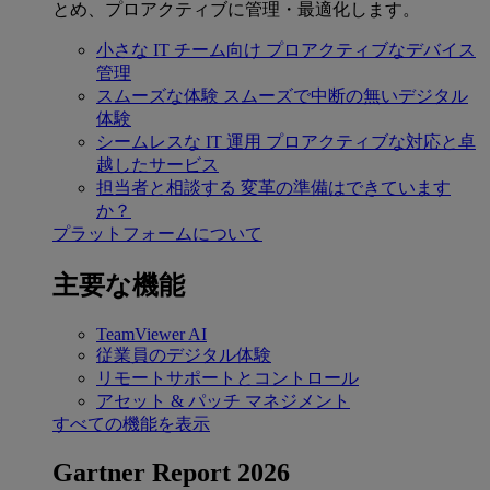
とめ、プロアクティブに管理・最適化します。
小さな IT チーム向け
プロアクティブなデバイス
管理
スムーズな体験
スムーズで中断の無いデジタル
体験
シームレスな IT 運用
プロアクティブな対応と卓
越したサービス
担当者と相談する
変革の準備はできています
か？
プラットフォームについて
主要な機能
TeamViewer AI
従業員のデジタル体験
リモートサポートとコントロール
アセット & パッチ マネジメント
すべての機能を表示
Gartner Report 2026