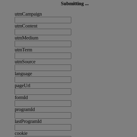
Submitting ...
utmCampaign
utmContent
utmMedium
utmTerm
utmSource
language
pageUrl
formId
programId
lastProgramId
cookie