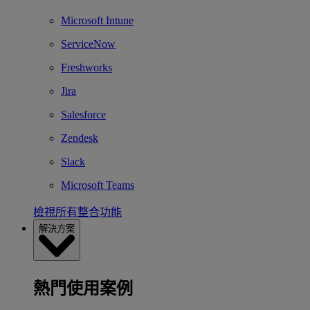
Microsoft Intune
ServiceNow
Freshworks
Jira
Salesforce
Zendesk
Slack
Microsoft Teams
檢視所有整合功能
解決方案
熱門使用案例