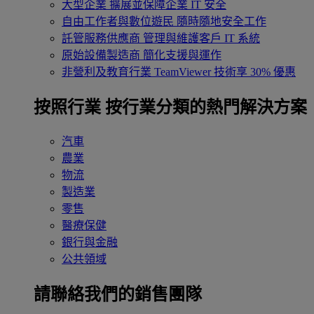
大型企業
擴展並保障企業 IT 安全
自由工作者與數位遊民
隨時隨地安全工作
託管服務供應商
管理與維護客戶 IT 系統
原始設備製造商
簡化支援與運作
非營利及教育行業
TeamViewer 技術享 30% 優惠
按照行業
按行業分類的熱門解決方案
汽車
農業
物流
製造業
零售
醫療保健
銀行與金融
公共領域
請聯絡我們的銷售團隊