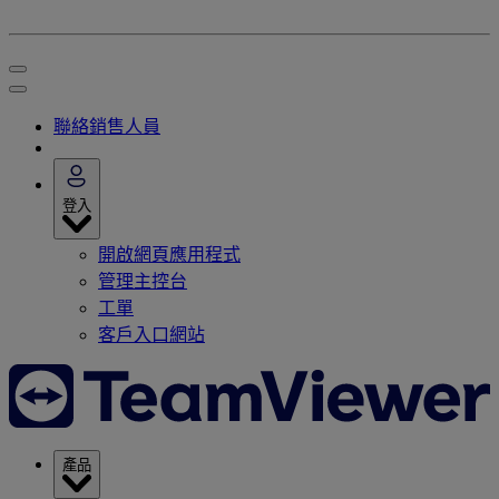
聯絡銷售人員
登入
開啟網頁應用程式
管理主控台
工單
客戶入口網站
產品