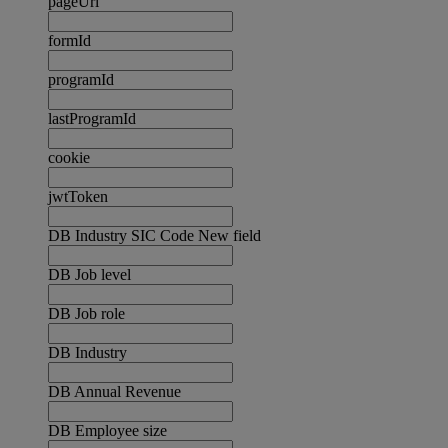
pageUrl
formId
programId
lastProgramId
cookie
jwtToken
DB Industry SIC Code New field
DB Job level
DB Job role
DB Industry
DB Annual Revenue
DB Employee size