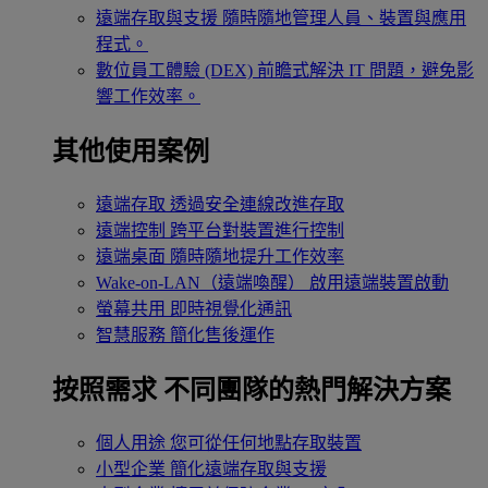
遠端存取與支援
隨時隨地管理人員、裝置與應用
程式。
數位員工體驗 (DEX)
前瞻式解決 IT 問題，避免影
響工作效率。
其他使用案例
遠端存取
透過安全連線改進存取
遠端控制
跨平台對裝置進行控制
遠端桌面
隨時隨地提升工作效率
Wake-on-LAN（遠端喚醒）
啟用遠端裝置啟動
螢幕共用
即時視覺化通訊
智慧服務
簡化售後運作
按照需求
不同團隊的熱門解決方案
個人用途
您可從任何地點存取裝置
小型企業
簡化遠端存取與支援