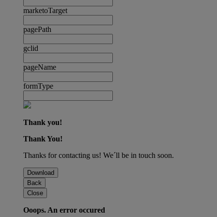
marketoTarget
pagePath
gclid
pageName
formType
Thank you!
Thank You!
Thanks for contacting us! We´ll be in touch soon.
Download
Back
Close
Ooops. An error occured