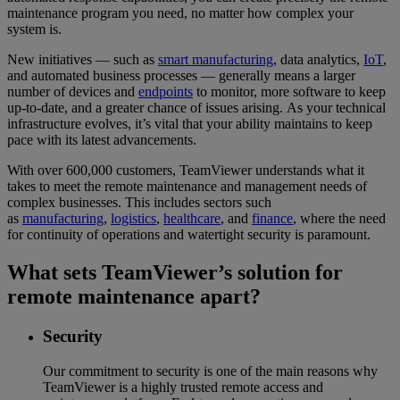
maintenance program you need, no matter how complex your
system is.
New initiatives — such as
smart manufacturing
, data analytics,
IoT
,
and automated business processes — generally means a larger
number of devices and
endpoints
to monitor, more software to keep
up-to-date, and a greater chance of issues arising. As your technical
infrastructure evolves, it’s vital that your ability maintains to keep
pace with its latest advancements.
With over 600,000 customers, TeamViewer understands what it
takes to meet the remote maintenance and management needs of
complex businesses. This includes sectors such
as
manufacturing
,
logistics
,
healthcare
, and
finance
, where the need
for continuity of operations and watertight security is paramount.
What sets TeamViewer’s solution for
remote maintenance apart?
Security
Our commitment to security is one of the main reasons why
TeamViewer is a highly trusted remote access and