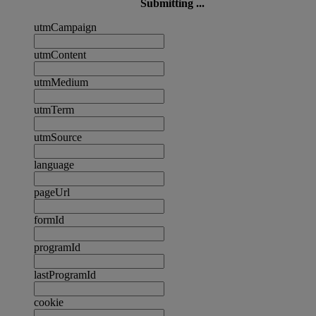
Submitting ...
utmCampaign
utmContent
utmMedium
utmTerm
utmSource
language
pageUrl
formId
programId
lastProgramId
cookie