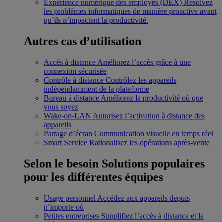
Expérience numérique des employés (DEX)
Résolvez
les problèmes informatiques de manière proactive avant
qu’ils n’impactent la productivité.
Autres cas d’utilisation
Accès à distance
Améliorez l’accès grâce à une
connexion sécurisée
Contrôle à distance
Contrôlez les appareils
indépendamment de la plateforme
Bureau à distance
Améliorez la productivité où que
vous soyez
Wake-on-LAN
Autorisez l’activation à distance des
appareils
Partage d’écran
Communication visuelle en temps réel
Smart Service
Rationalisez les opérations après-vente
Selon le besoin
Solutions populaires
pour les différentes équipes
Usage personnel
Accédez aux appareils depuis
n’importe où
Petites entreprises
Simplifiez l’accès à distance et la