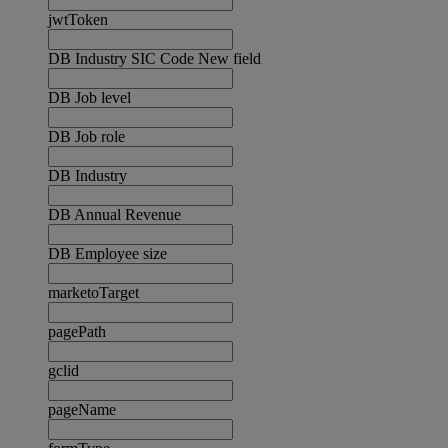
jwtToken
DB Industry SIC Code New field
DB Job level
DB Job role
DB Industry
DB Annual Revenue
DB Employee size
marketoTarget
pagePath
gclid
pageName