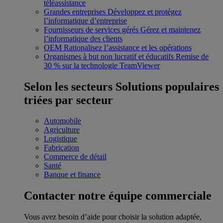
téléassistance
Grandes entreprises
Développez et protégez
l’informatique d’entreprise
Fournisseurs de services gérés
Gérez et maintenez
l’informatique des clients
OEM
Rationalisez l’assistance et les opérations
Organismes à but non lucratif et éducatifs
Remise de
30 % sur la technologie TeamViewer
Selon les secteurs
Solutions populaires
triées par secteur
Automobile
Agriculture
Logistique
Fabrication
Commerce de détail
Santé
Banque et finance
Contacter notre équipe commerciale
Vous avez besoin d’aide pour choisir la solution adaptée,