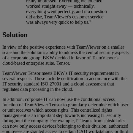
really impressed. Everything we touched
worked straight away — technically,
everything went perfectly, and if a question
did arise, TeamViewer's customer service
was always very quick to help us.''
Solution
In view of the positive experience with TeamViewer on a smaller
scale and the solution's ability to address the central security aspects
of a corporate group, BKW decided in favor of TeamViewer's
cloud-based enterprise suite, Tensor.
TeamViewer Tensor meets BKW's IT security requirements in
several respects. These include certification in accordance with the
IT security standard ISO 27001 and a cloud assessment that
regulates data processing in the cloud.
In addition, corporate IT can now use the conditional access
function of TeamViewer Tensor to granularly determine which user
or unit receives which access rights. This centralized rights
management is an important step towards increasing IT security
throughout the company. For example, IT teams from subsidiaries
can now only access devices belonging to their division, authorized
employees are granted access to certain CAD workstations, or third-