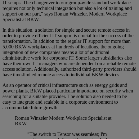
IT setups. The changeover to our group-wide standard workplace
requires not only technical integration but also a lot of training and
support on our part," says Roman Winzeler, Modern Workplace
Specialist at BKW.
In this situation, a solution for simple and secure remote access in
order to provide efficient IT support is crucial for the success of the
transformation. In addition to the regular IT support for more than
5,000 BKW workplaces at hundreds of locations, the ongoing
integration of new companies means a lot of additional
administrative work for corporate IT. Some larger subsidiaries also
have their own IT managers who are dependent on a reliable remote
access solution. Additionally, authorized third-party providers should
have time-limited remote access to individual BKW devices.
As an operator of critical infrastructure such as energy grids and
power plants, BKW placed particular importance on security when
searching for a suitable provider. The solution also needed to be
easy to integrate and scalable in a corporate environment to
accommodate future growth.
Roman Winzeler
Modern Workplace Specialist at
BKW
"The switch to Tensor was seamless; I'm