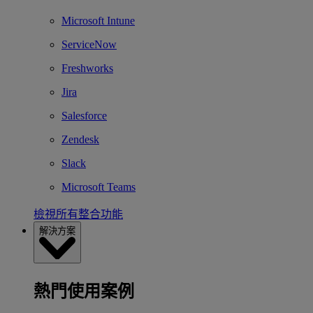
Microsoft Intune
ServiceNow
Freshworks
Jira
Salesforce
Zendesk
Slack
Microsoft Teams
檢視所有整合功能
解決方案
熱門使用案例