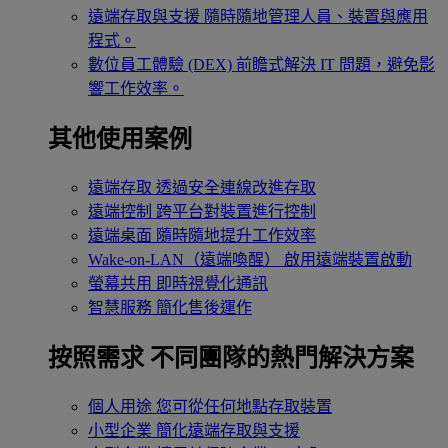
遠端存取與支援
隨時隨地管理人員、裝置與應用
程式。
數位員工體驗 (DEX)
前瞻式解決 IT 問題，避免影
響工作效率。
其他使用案例
遠端存取
透過安全連線改進存取
遠端控制
跨平台對裝置進行控制
遠端桌面
隨時隨地提升工作效率
Wake-on-LAN（遠端喚醒）
啟用遠端裝置啟動
螢幕共用
即時視覺化通訊
智慧服務
簡化售後運作
按照需求
不同團隊的熱門解決方案
個人用途
您可從任何地點存取裝置
小型企業
簡化遠端存取與支援