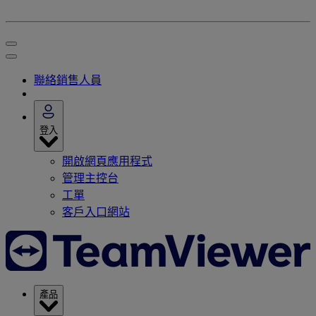
聯絡銷售人員
登入
開啟網頁應用程式
管理主控台
工單
客戶入口網站
產品