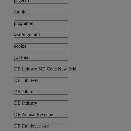
pageUrl
formId
programId
lastProgramId
cookie
jwtToken
DB Industry SIC Code New field
DB Job level
DB Job role
DB Industry
DB Annual Revenue
DB Employee size