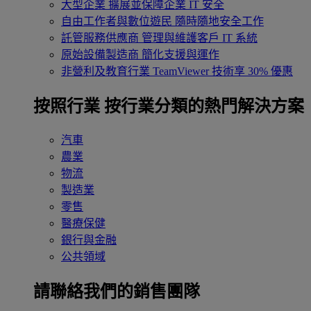
大型企業
擴展並保障企業 IT 安全
自由工作者與數位遊民
隨時隨地安全工作
託管服務供應商
管理與維護客戶 IT 系統
原始設備製造商
簡化支援與運作
非營利及教育行業
TeamViewer 技術享 30% 優惠
按照行業
按行業分類的熱門解決方案
汽車
農業
物流
製造業
零售
醫療保健
銀行與金融
公共領域
請聯絡我們的銷售團隊