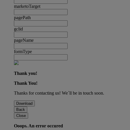
marketoTarget
pagePath
gclid
pageName
formType
Thank you!
Thank You!
Thanks for contacting us! We´ll be in touch soon.
Download
Back
Close
Ooops. An error occured