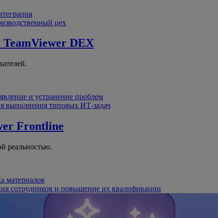
интеграция
оизводственный цех
й
TeamViewer DEX
вателей.
явление и устранение проблем
я выполнения типовых ИТ-задач
er Frontline
й реальностью.
ка материалов
ция сотрудников и повышение их квалификации