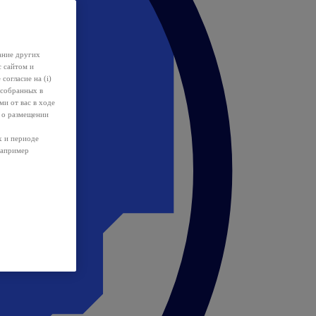
ание других
с сайтом и
 согласие на (i)
 собранных в
и от вас в ходе
 о размещении
х и периоде
например