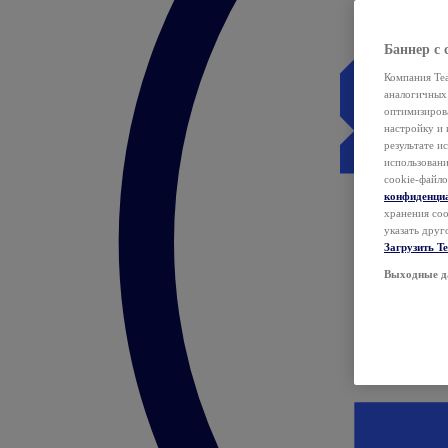
Баннер с 
Компания Tea
аналогичных 
оптимизиров
настройку и 
результате и
использован
cookie-файло
конфиденци
хранения coo
указать друг
Загрузить T
Выходные д