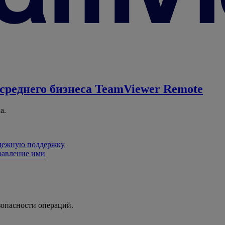
среднего бизнеса
TeamViewer Remote
а.
адежную поддержку
равление ими
зопасности операций.