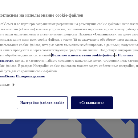
согласием на использование cookie-файлов
mViewer и ее партнеры запрашивают разрешение на размещение cookie-файлов и использов
технологий («Cookie») в вашем устройстве, что помогает персонализировать вашу работу 
ать наши маркетинговые и аналитические процессы. Нажимая
«Соглашаюсь»
, вы даете свое
использование нами всех cookie-файлов, а также (ii) последующую обработку нами данных,
спользования cookie-файлов, которые затем мы можем комбинировать с данными, полученным
ия наших продуктов и через соответствующие средства аналитики. Подробную информацию
в и обработке данных см. в нашей
Политике использования cookie-файлов
и
Политике
альности
, где вы, в частности, найдете сведения о конкретных целях, сторонних получателя
kie-файлов. В разделе Настройки cookie-файлов вы можете задать собственные настройки, 
ой путь для сохранения cookie-файлов.
eamViewer
Исходные данные
анные
Настройки файлов cookie
«Соглашаюсь»