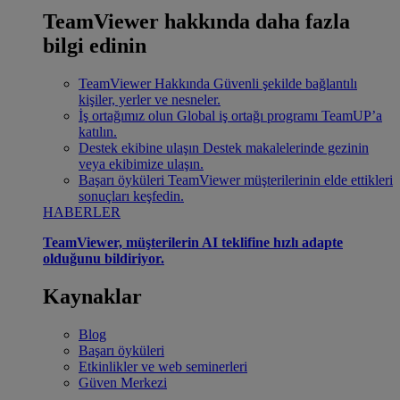
TeamViewer hakkında daha fazla
bilgi edinin
TeamViewer Hakkında
Güvenli şekilde bağlantılı
kişiler, yerler ve nesneler.
İş ortağımız olun
Global iş ortağı programı TeamUP’a
katılın.
Destek ekibine ulaşın
Destek makalelerinde gezinin
veya ekibimize ulaşın.
Başarı öyküleri
TeamViewer müşterilerinin elde ettikleri
sonuçları keşfedin.
HABERLER
TeamViewer, müşterilerin AI teklifine hızlı adapte
olduğunu bildiriyor.
Kaynaklar
Blog
Başarı öyküleri
Etkinlikler ve web seminerleri
Güven Merkezi