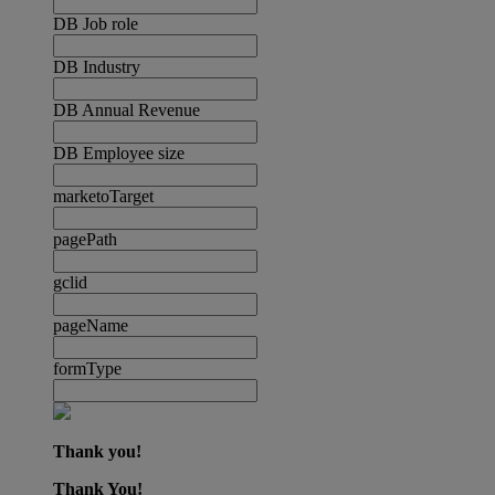
DB Job role
DB Industry
DB Annual Revenue
DB Employee size
marketoTarget
pagePath
gclid
pageName
formType
Thank you!
Thank You!