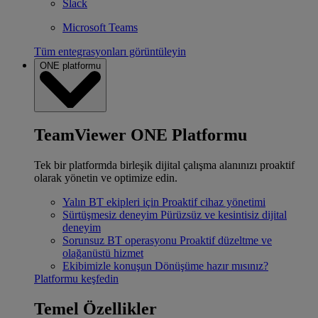
Slack
Microsoft Teams
Tüm entegrasyonları görüntüleyin
ONE platformu
TeamViewer ONE Platformu
Tek bir platformda birleşik dijital çalışma alanınızı proaktif
olarak yönetin ve optimize edin.
Yalın BT ekipleri için
Proaktif cihaz yönetimi
Sürtüşmesiz deneyim
Pürüzsüz ve kesintisiz dijital
deneyim
Sorunsuz BT operasyonu
Proaktif düzeltme ve
olağanüstü hizmet
Ekibimizle konuşun
Dönüşüme hazır mısınız?
Platformu keşfedin
Temel Özellikler