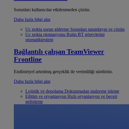
Sorunları kullanıcılar etkilenmeden çözün.
Daha fazla bilgi alın
Uç nokta sorun giderme
Sorunları tanımlayın ve çözün
Uç nokta otomasyonu
Rutin BT görevlerini
otomatikleştirin
Bağlantılı çalışan
TeamViewer
Frontline
Endüstriyel artırılmış gerçeklik ile verimliliği sürdürün.
Daha fazla bilgi alın
Lojistik ve depolama
Dokunmadan malzeme işleme
Eğitim ve oryantasyon
Hızlı oryantasyon ve beceri
geliştirme