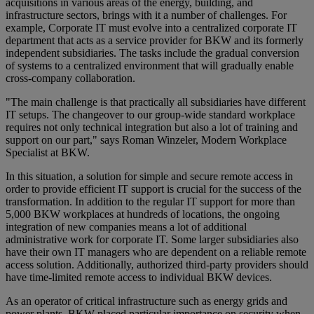
acquisitions in various areas of the energy, building, and
infrastructure sectors, brings with it a number of challenges. For
example, Corporate IT must evolve into a centralized corporate IT
department that acts as a service provider for BKW and its formerly
independent subsidiaries. The tasks include the gradual conversion
of systems to a centralized environment that will gradually enable
cross-company collaboration.
"The main challenge is that practically all subsidiaries have different
IT setups. The changeover to our group-wide standard workplace
requires not only technical integration but also a lot of training and
support on our part," says Roman Winzeler, Modern Workplace
Specialist at BKW.
In this situation, a solution for simple and secure remote access in
order to provide efficient IT support is crucial for the success of the
transformation. In addition to the regular IT support for more than
5,000 BKW workplaces at hundreds of locations, the ongoing
integration of new companies means a lot of additional
administrative work for corporate IT. Some larger subsidiaries also
have their own IT managers who are dependent on a reliable remote
access solution. Additionally, authorized third-party providers should
have time-limited remote access to individual BKW devices.
As an operator of critical infrastructure such as energy grids and
power plants, BKW placed particular importance on security when