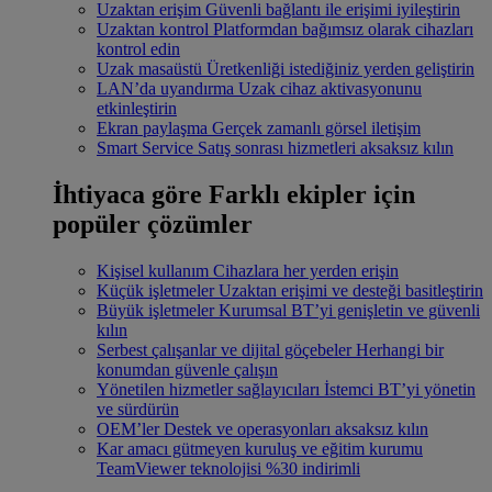
Uzaktan erişim
Güvenli bağlantı ile erişimi iyileştirin
Uzaktan kontrol
Platformdan bağımsız olarak cihazları
kontrol edin
Uzak masaüstü
Üretkenliği istediğiniz yerden geliştirin
LAN’da uyandırma
Uzak cihaz aktivasyonunu
etkinleştirin
Ekran paylaşma
Gerçek zamanlı görsel iletişim
Smart Service
Satış sonrası hizmetleri aksaksız kılın
İhtiyaca göre
Farklı ekipler için
popüler çözümler
Kişisel kullanım
Cihazlara her yerden erişin
Küçük işletmeler
Uzaktan erişimi ve desteği basitleştirin
Büyük işletmeler
Kurumsal BT’yi genişletin ve güvenli
kılın
Serbest çalışanlar ve dijital göçebeler
Herhangi bir
konumdan güvenle çalışın
Yönetilen hizmetler sağlayıcıları
İstemci BT’yi yönetin
ve sürdürün
OEM’ler
Destek ve operasyonları aksaksız kılın
Kar amacı gütmeyen kuruluş ve eğitim kurumu
TeamViewer teknolojisi %30 indirimli