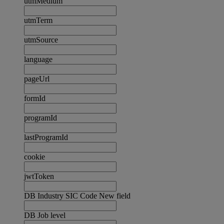
utmMedium
utmTerm
utmSource
language
pageUrl
formId
programId
lastProgramId
cookie
jwtToken
DB Industry SIC Code New field
DB Job level