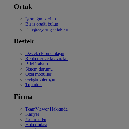
Ortak
İş ortağımız olun
Bir iş ortağı bulun
Entegrasyon iş ortakları
Destek
Destek ekibine ulaşın
Rehberler ve kılavuzlar
Bilgi Tabanı
Sistem durumu
Özel modüller
Geliştiriciler için
Topluluk
Firma
TeamViewer Hakkında
Kariyer
Yatırımcılar
Haber odası