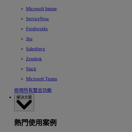
Microsoft Intune
ServiceNow
Freshworks
Jira
Salesforce
Zendesk
Slack
Microsoft Teams
檢視所有整合功能
解決方案
熱門使用案例