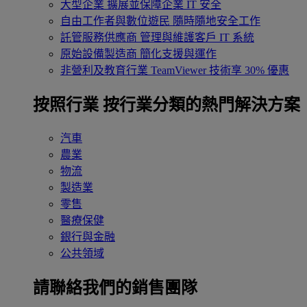
大型企業
擴展並保障企業 IT 安全
自由工作者與數位遊民
隨時隨地安全工作
託管服務供應商
管理與維護客戶 IT 系統
原始設備製造商
簡化支援與運作
非營利及教育行業
TeamViewer 技術享 30% 優惠
按照行業
按行業分類的熱門解決方案
汽車
農業
物流
製造業
零售
醫療保健
銀行與金融
公共領域
請聯絡我們的銷售團隊