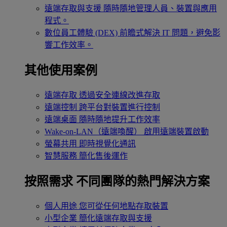
遠端存取與支援
隨時隨地管理人員、裝置與應用
程式。
數位員工體驗 (DEX)
前瞻式解決 IT 問題，避免影
響工作效率。
其他使用案例
遠端存取
透過安全連線改進存取
遠端控制
跨平台對裝置進行控制
遠端桌面
隨時隨地提升工作效率
Wake-on-LAN（遠端喚醒）
啟用遠端裝置啟動
螢幕共用
即時視覺化通訊
智慧服務
簡化售後運作
按照需求
不同團隊的熱門解決方案
個人用途
您可從任何地點存取裝置
小型企業
簡化遠端存取與支援