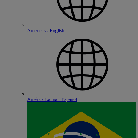
Americas - English
América Latina - Español