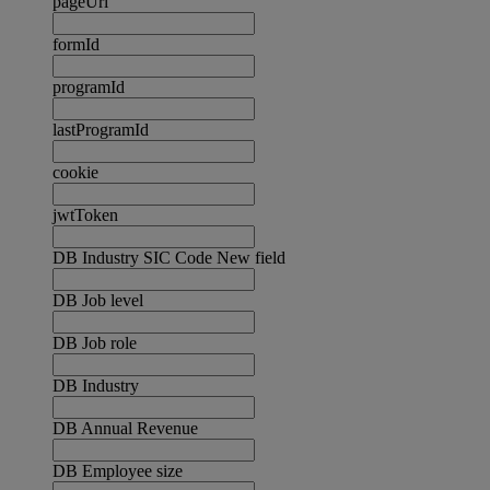
pageUrl
formId
programId
lastProgramId
cookie
jwtToken
DB Industry SIC Code New field
DB Job level
DB Job role
DB Industry
DB Annual Revenue
DB Employee size