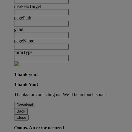
marketoTarget
pagePath
gclid
pageName
formType
Thank you!
Thank You!
Thanks for contacting us! We´ll be in touch soon.
Download
Back
Close
Ooops. An error occured