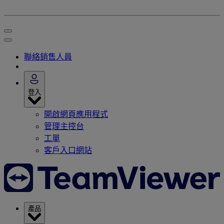
聯絡銷售人員
登入
開啟網頁應用程式
管理主控台
工單
客戶入口網站
產品