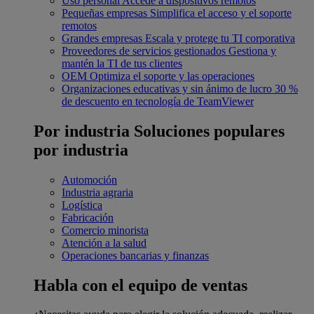
Uso personal
Accede a dispositivos remotos
Pequeñas empresas
Simplifica el acceso y el soporte
remotos
Grandes empresas
Escala y protege tu TI corporativa
Proveedores de servicios gestionados
Gestiona y
mantén la TI de tus clientes
OEM
Optimiza el soporte y las operaciones
Organizaciones educativas y sin ánimo de lucro
30 %
de descuento en tecnología de TeamViewer
Por industria
Soluciones populares
por industria
Automoción
Industria agraria
Logística
Fabricación
Comercio minorista
Atención a la salud
Operaciones bancarias y finanzas
Habla con el equipo de ventas