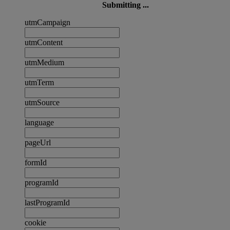
Submitting ...
utmCampaign
utmContent
utmMedium
utmTerm
utmSource
language
pageUrl
formId
programId
lastProgramId
cookie