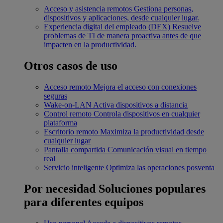
Acceso y asistencia remotos
Gestiona personas,
dispositivos y aplicaciones, desde cualquier lugar.
Experiencia digital del empleado (DEX)
Resuelve
problemas de TI de manera proactiva antes de que
impacten en la productividad.
Otros casos de uso
Acceso remoto
Mejora el acceso con conexiones
seguras
Wake-on-LAN
Activa dispositivos a distancia
Control remoto
Controla dispositivos en cualquier
plataforma
Escritorio remoto
Maximiza la productividad desde
cualquier lugar
Pantalla compartida
Comunicación visual en tiempo
real
Servicio inteligente
Optimiza las operaciones posventa
Por necesidad
Soluciones populares
para diferentes equipos