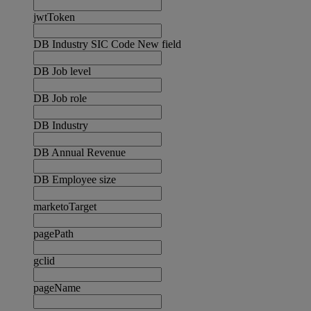
jwtToken
DB Industry SIC Code New field
DB Job level
DB Job role
DB Industry
DB Annual Revenue
DB Employee size
marketoTarget
pagePath
gclid
pageName