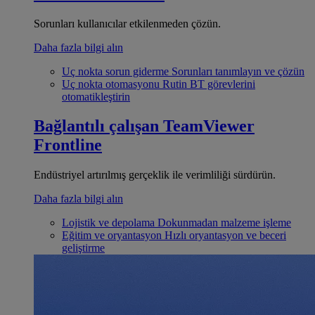
Sorunları kullanıcılar etkilenmeden çözün.
Daha fazla bilgi alın
Uç nokta sorun giderme
Sorunları tanımlayın ve çözün
Uç nokta otomasyonu
Rutin BT görevlerini
otomatikleştirin
Bağlantılı çalışan
TeamViewer
Frontline
Endüstriyel artırılmış gerçeklik ile verimliliği sürdürün.
Daha fazla bilgi alın
Lojistik ve depolama
Dokunmadan malzeme işleme
Eğitim ve oryantasyon
Hızlı oryantasyon ve beceri
geliştirme