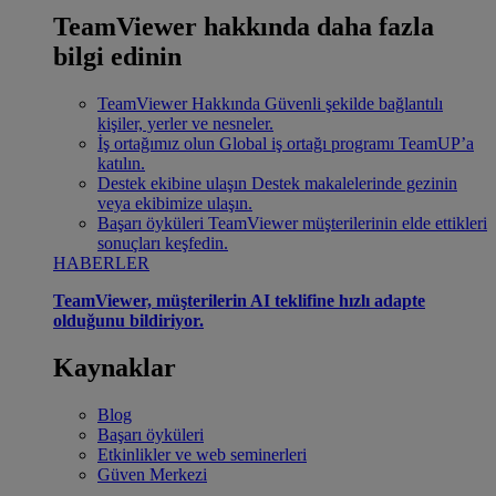
TeamViewer hakkında daha fazla
bilgi edinin
TeamViewer Hakkında
Güvenli şekilde bağlantılı
kişiler, yerler ve nesneler.
İş ortağımız olun
Global iş ortağı programı TeamUP’a
katılın.
Destek ekibine ulaşın
Destek makalelerinde gezinin
veya ekibimize ulaşın.
Başarı öyküleri
TeamViewer müşterilerinin elde ettikleri
sonuçları keşfedin.
HABERLER
TeamViewer, müşterilerin AI teklifine hızlı adapte
olduğunu bildiriyor.
Kaynaklar
Blog
Başarı öyküleri
Etkinlikler ve web seminerleri
Güven Merkezi