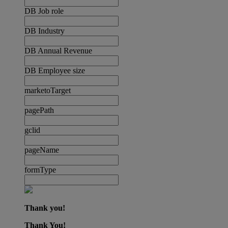
DB Job role
DB Industry
DB Annual Revenue
DB Employee size
marketoTarget
pagePath
gclid
pageName
formType
Thank you!
Thank You!