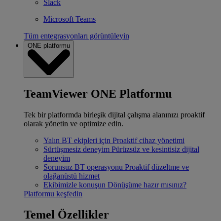
Slack
Microsoft Teams
Tüm entegrasyonları görüntüleyin
ONE platformu
TeamViewer ONE Platformu
Tek bir platformda birleşik dijital çalışma alanınızı proaktif
olarak yönetin ve optimize edin.
Yalın BT ekipleri için
Proaktif cihaz yönetimi
Sürtüşmesiz deneyim
Pürüzsüz ve kesintisiz dijital
deneyim
Sorunsuz BT operasyonu
Proaktif düzeltme ve
olağanüstü hizmet
Ekibimizle konuşun
Dönüşüme hazır mısınız?
Platformu keşfedin
Temel Özellikler