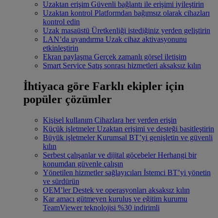
Uzaktan erişim
Güvenli bağlantı ile erişimi iyileştirin
Uzaktan kontrol
Platformdan bağımsız olarak cihazları
kontrol edin
Uzak masaüstü
Üretkenliği istediğiniz yerden geliştirin
LAN’da uyandırma
Uzak cihaz aktivasyonunu
etkinleştirin
Ekran paylaşma
Gerçek zamanlı görsel iletişim
Smart Service
Satış sonrası hizmetleri aksaksız kılın
İhtiyaca göre
Farklı ekipler için
popüler çözümler
Kişisel kullanım
Cihazlara her yerden erişin
Küçük işletmeler
Uzaktan erişimi ve desteği basitleştirin
Büyük işletmeler
Kurumsal BT’yi genişletin ve güvenli
kılın
Serbest çalışanlar ve dijital göçebeler
Herhangi bir
konumdan güvenle çalışın
Yönetilen hizmetler sağlayıcıları
İstemci BT’yi yönetin
ve sürdürün
OEM’ler
Destek ve operasyonları aksaksız kılın
Kar amacı gütmeyen kuruluş ve eğitim kurumu
TeamViewer teknolojisi %30 indirimli