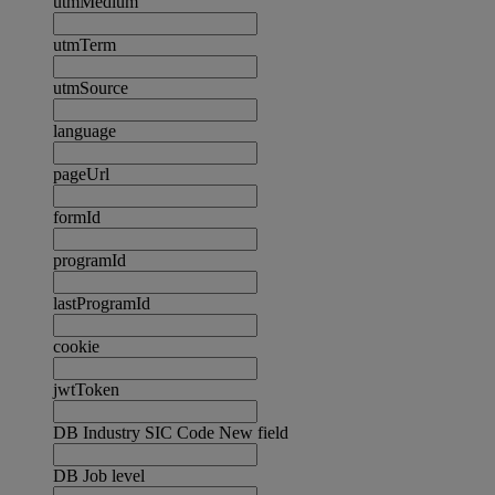
utmMedium
utmTerm
utmSource
language
pageUrl
formId
programId
lastProgramId
cookie
jwtToken
DB Industry SIC Code New field
DB Job level