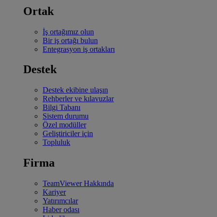
Ortak
İş ortağımız olun
Bir iş ortağı bulun
Entegrasyon iş ortakları
Destek
Destek ekibine ulaşın
Rehberler ve kılavuzlar
Bilgi Tabanı
Sistem durumu
Özel modüller
Geliştiriciler için
Topluluk
Firma
TeamViewer Hakkında
Kariyer
Yatırımcılar
Haber odası