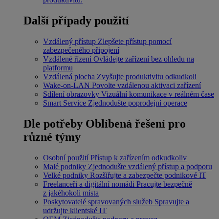
Další případy použití
Vzdálený přístup
Zlepšete přístup pomocí
zabezpečeného připojení
Vzdálené řízení
Ovládejte zařízení bez ohledu na
platformu
Vzdálená plocha
Zvyšujte produktivitu odkudkoli
Wake-on-LAN
Povolte vzdálenou aktivaci zařízení
Sdílení obrazovky
Vizuální komunikace v reálném čase
Smart Service
Zjednodušte poprodejní operace
Dle potřeby
Oblíbená řešení pro
různé týmy
Osobní použití
Přístup k zařízením odkudkoliv
Malé podniky
Zjednodušte vzdálený přístup a podporu
Velké podniky
Rozšiřujte a zabezpečte podnikové IT
Freelanceři a digitální nomádi
Pracujte bezpečně
z jakéhokoli místa
Poskytovatelé spravovaných služeb
Spravujte a
udržujte klientské IT