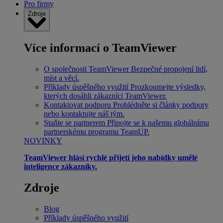
Pro firmy
Zdroje
Více informací o TeamViewer
O společnosti TeamViewer
Bezpečné propojení lidí,
míst a věcí.
Příklady úspěšného využití
Prozkoumejte výsledky,
kterých dosáhli zákazníci TeamViewer.
Kontaktovat podporu
Prohlédněte si články podpory
nebo kontaktujte náš tým.
Staňte se partnerem
Připojte se k našemu globálnímu
partnerskému programu TeamUP.
NOVINKY
TeamViewer hlásí rychlé přijetí jeho nabídky umělé
inteligence zákazníky.
Zdroje
Blog
Příklady úspěšného využití