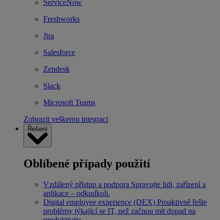
ServiceNow
Freshworks
Jira
Salesforce
Zendesk
Slack
Microsoft Teams
Zobrazit veškerou integraci
Řešení
Oblíbené případy použití
Vzdálený přístup a podpora
Spravujte lidi, zařízení a
aplikace – odkudkoli.
Digital employee experience (DEX)
Proaktivně řešte
problémy týkající se IT, než začnou mít dopad na
produktivitu.