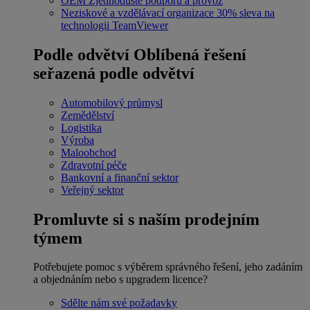
OEM
Zjednodušte podporu a provoz
Neziskové a vzdělávací organizace
30% sleva na
technologii TeamViewer
Podle odvětví
Oblíbená řešení
seřazená podle odvětví
Automobilový průmysl
Zemědělství
Logistika
Výroba
Maloobchod
Zdravotní péče
Bankovní a finanční sektor
Veřejný sektor
Promluvte si s naším prodejním
týmem
Potřebujete pomoc s výběrem správného řešení, jeho zadáním
a objednáním nebo s upgradem licence?
Sdělte nám své požadavky