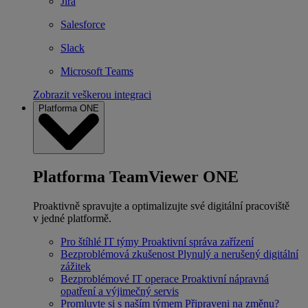
Jira
Salesforce
Slack
Microsoft Teams
Zobrazit veškerou integraci
Platforma ONE
Platforma TeamViewer ONE
Proaktivně spravujte a optimalizujte své digitální pracoviště
v jedné platformě.
Pro štíhlé IT týmy
Proaktivní správa zařízení
Bezproblémová zkušenost
Plynulý a nerušený digitální
zážitek
Bezproblémové IT operace
Proaktivní nápravná
opatření a výjimečný servis
Promluvte si s naším týmem
Připraveni na změnu?