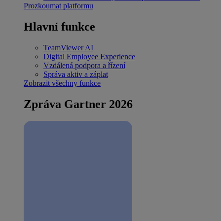
Prozkoumat platformu
Hlavní funkce
TeamViewer AI
Digital Employee Experience
Vzdálená podpora a řízení
Správa aktiv a záplat
Zobrazit všechny funkce
Zpráva Gartner 2026