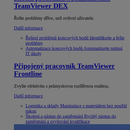
TeamViewer DEX
Řešte problémy dříve, než ovlivní uživatele.
Další informace
Řešení problémů koncových bodů
Identifikujte a řešte
problémy
Automatizace koncových bodů
Automatizujte rutinní
IT úkoly
Připojený pracovník
TeamViewer
Frontline
Zvyšte efektivitu s průmyslovou rozšířenou realitou.
Další informace
Logistika a sklady
Manipulace s materiálem bez použití
rukou
Školení a nástup do zaměstnání
Rychlý nástup do
zaměstnání a zvyšování kvalifikace