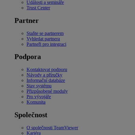
Události a semináře
Trust Center
Partner
Staňte se partnerem
Vyhledat partnera
Partneři pro integraci
Podpora
Kontaktovat podporu
Návody a příručky
Informační databáze
Stav systému
Přizpůsobené moduly
Pro vývojáře
Komunita
Společnost
O společnosti TeamViewer
Kariéra