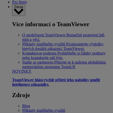
Pro firmy
Zdroje
Více informací o TeamViewer
O společnosti TeamViewer
Bezpečné propojení lidí,
míst a věcí.
Příklady úspěšného využití
Prozkoumejte výsledky,
kterých dosáhli zákazníci TeamViewer.
Kontaktovat podporu
Prohlédněte si články podpory
nebo kontaktujte náš tým.
Staňte se partnerem
Připojte se k našemu globálnímu
partnerskému programu TeamUP.
NOVINKY
TeamViewer hlásí rychlé přijetí jeho nabídky umělé
inteligence zákazníky.
Zdroje
Blog
Příklady úspěšného využití