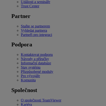
Události a semináře
Trust Center
Partner
Staňte se partnerem
Vyhledat partnera
Partneři pro integraci
Podpora
Kontaktovat podporu
Návody a příručky
Informační databáze
Stav systému
Přizpůsobené moduly
Pro vývojáře
Komunita
Společnost
O společnosti TeamViewer
Kariéra