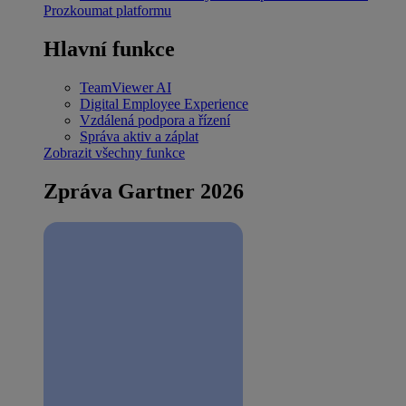
Prozkoumat platformu
Hlavní funkce
TeamViewer AI
Digital Employee Experience
Vzdálená podpora a řízení
Správa aktiv a záplat
Zobrazit všechny funkce
Zpráva Gartner 2026