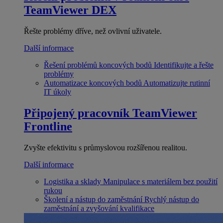
TeamViewer DEX
Řešte problémy dříve, než ovlivní uživatele.
Další informace
Řešení problémů koncových bodů
Identifikujte a řešte
problémy
Automatizace koncových bodů
Automatizujte rutinní
IT úkoly
Připojený pracovník
TeamViewer
Frontline
Zvyšte efektivitu s průmyslovou rozšířenou realitou.
Další informace
Logistika a sklady
Manipulace s materiálem bez použití
rukou
Školení a nástup do zaměstnání
Rychlý nástup do
zaměstnání a zvyšování kvalifikace