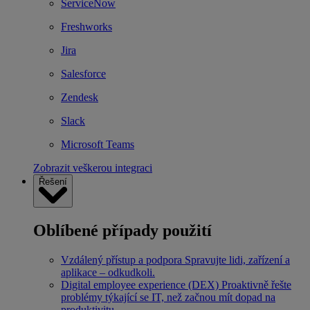
ServiceNow
Freshworks
Jira
Salesforce
Zendesk
Slack
Microsoft Teams
Zobrazit veškerou integraci
Řešení
Oblíbené případy použití
Vzdálený přístup a podpora
Spravujte lidi, zařízení a
aplikace – odkudkoli.
Digital employee experience (DEX)
Proaktivně řešte
problémy týkající se IT, než začnou mít dopad na
produktivitu.