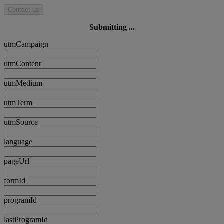
Contact us
Submitting ...
utmCampaign
utmContent
utmMedium
utmTerm
utmSource
language
pageUrl
formId
programId
lastProgramId