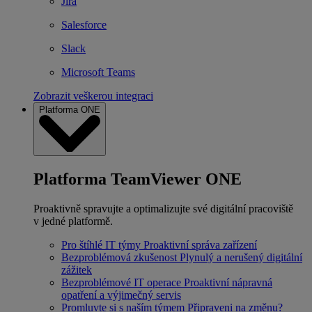
Jira
Salesforce
Slack
Microsoft Teams
Zobrazit veškerou integraci
Platforma ONE
Platforma TeamViewer ONE
Proaktivně spravujte a optimalizujte své digitální pracoviště
v jedné platformě.
Pro štíhlé IT týmy
Proaktivní správa zařízení
Bezproblémová zkušenost
Plynulý a nerušený digitální
zážitek
Bezproblémové IT operace
Proaktivní nápravná
opatření a výjimečný servis
Promluvte si s naším týmem
Připraveni na změnu?