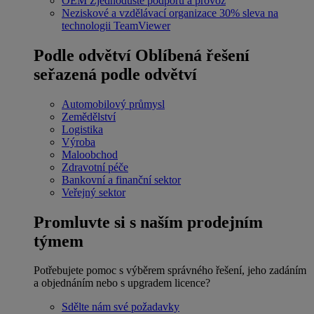
OEM
Zjednodušte podporu a provoz
Neziskové a vzdělávací organizace
30% sleva na
technologii TeamViewer
Podle odvětví
Oblíbená řešení
seřazená podle odvětví
Automobilový průmysl
Zemědělství
Logistika
Výroba
Maloobchod
Zdravotní péče
Bankovní a finanční sektor
Veřejný sektor
Promluvte si s naším prodejním
týmem
Potřebujete pomoc s výběrem správného řešení, jeho zadáním
a objednáním nebo s upgradem licence?
Sdělte nám své požadavky