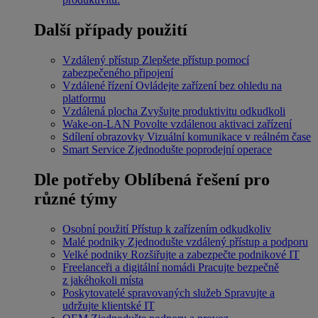
Další případy použití
Vzdálený přístup
Zlepšete přístup pomocí
zabezpečeného připojení
Vzdálené řízení
Ovládejte zařízení bez ohledu na
platformu
Vzdálená plocha
Zvyšujte produktivitu odkudkoli
Wake-on-LAN
Povolte vzdálenou aktivaci zařízení
Sdílení obrazovky
Vizuální komunikace v reálném čase
Smart Service
Zjednodušte poprodejní operace
Dle potřeby
Oblíbená řešení pro
různé týmy
Osobní použití
Přístup k zařízením odkudkoliv
Malé podniky
Zjednodušte vzdálený přístup a podporu
Velké podniky
Rozšiřujte a zabezpečte podnikové IT
Freelanceři a digitální nomádi
Pracujte bezpečně
z jakéhokoli místa
Poskytovatelé spravovaných služeb
Spravujte a
udržujte klientské IT