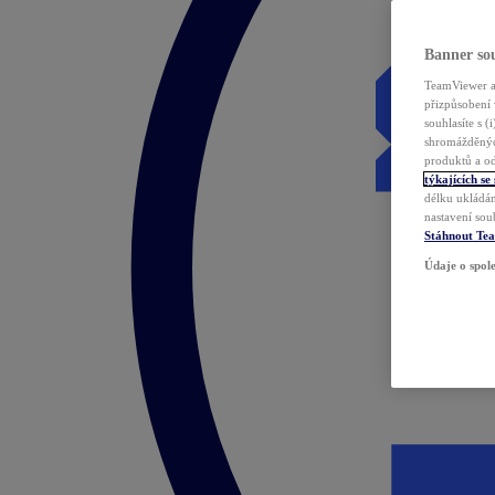
Banner sou
TeamViewer a 
přizpůsobení 
souhlasíte s 
shromážděnýc
produktů a od
týkajících se
délku ukládán
nastavení sou
Stáhnout Te
Údaje o spole