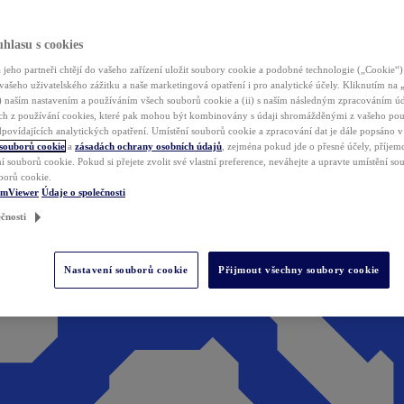
hlasu s cookies
jeho partneři chtějí do vašeho zařízení uložit soubory cookie a podobné technologie („Cookie“)
vašeho uživatelského zážitku a naše marketingová opatření i pro analytické účely. Kliknutím na
(i) naším nastavením a používáním všech souborů cookie a (ii) s naším následným zpracováním ú
h z používání cookies, které pak mohou být kombinovány s údaji shromážděnými z vašeho pou
povídajících analytických opatření. Umístění souborů cookie a zpracování dat je dále popsáno 
 souborů cookie
a
zásadách ochrany osobních údajů
, zejména pokud jde o přesné účely, příjemce
í souborů cookie. Pokud si přejete zvolit své vlastní preference, neváhejte a upravte umístění s
borů cookie.
amViewer
Údaje o společnosti
čnosti
Nastavení souborů cookie
Přijmout všechny soubory cookie