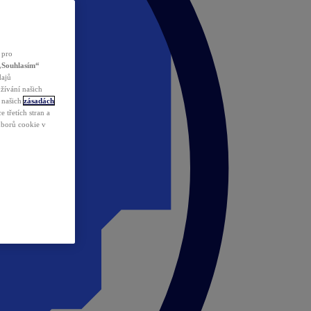
 pro
„Souhlasím“
dajů
žívání našich
v našich
zásadách
 třetích stran a
ouborů cookie v