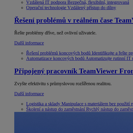
Vzdálená IT podpora
Bezpečná, flexibilní, integrovaná
Operační technologie
Vzdálený přístup do dílny
Řešení problémů v reálném čase
Team
Řešte problémy dříve, než ovlivní uživatele.
Další informace
Řešení problémů koncových bodů
Identifikujte a řešte 
Automatizace koncových bodů
Automatizujte rutinní IT
Připojený pracovník
TeamViewer Fron
Zvyšte efektivitu s průmyslovou rozšířenou realitou.
Další informace
Logistika a sklady
Manipulace s materiálem bez použití 
Školení a nástup do zaměstnání
Rychlý nástup do zaměst