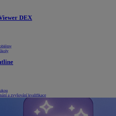
Viewer DEX
problémy
 úkoly
tline
rukou
nání a zvyšování kvalifikace