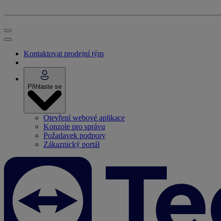
Kontaktovat prodejní tým
Přihlaste se
Otevření webové aplikace
Konzole pro správu
Požadavek podpory
Zákaznický portál