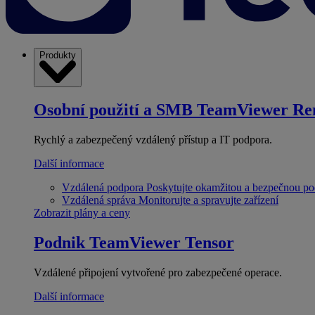
Produkty
Osobní použití a SMB
TeamViewer Re
Rychlý a zabezpečený vzdálený přístup a IT podpora.
Další informace
Vzdálená podpora
Poskytujte okamžitou a bezpečnou p
Vzdálená správa
Monitorujte a spravujte zařízení
Zobrazit plány a ceny
Podnik
TeamViewer Tensor
Vzdálené připojení vytvořené pro zabezpečené operace.
Další informace