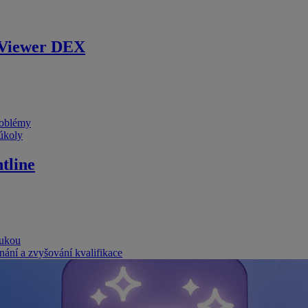
Viewer DEX
problémy
 úkoly
tline
rukou
nání a zvyšování kvalifikace