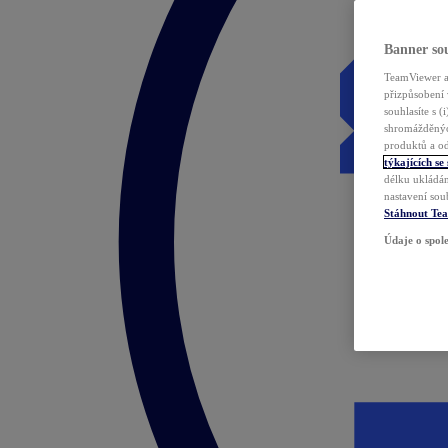
Banner sou
TeamViewer a 
přizpůsobení 
souhlasíte s 
shromážděnýc
produktů a od
týkajících se
délku ukládán
nastavení sou
Stáhnout Te
Údaje o spole