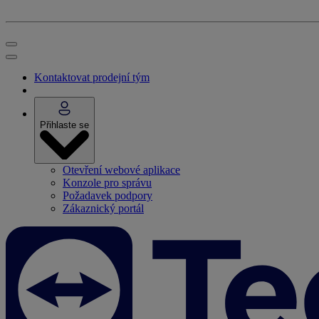
Kontaktovat prodejní tým
Přihlaste se
Otevření webové aplikace
Konzole pro správu
Požadavek podpory
Zákaznický portál