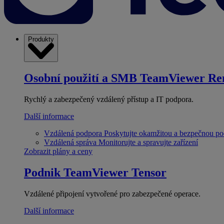
Produkty
Osobní použití a SMB
TeamViewer Re
Rychlý a zabezpečený vzdálený přístup a IT podpora.
Další informace
Vzdálená podpora
Poskytujte okamžitou a bezpečnou p
Vzdálená správa
Monitorujte a spravujte zařízení
Zobrazit plány a ceny
Podnik
TeamViewer Tensor
Vzdálené připojení vytvořené pro zabezpečené operace.
Další informace