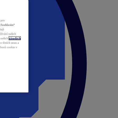
 pro
„Souhlasím“
dajů
žívání našich
v našich
zásadách
 třetích stran a
ouborů cookie v