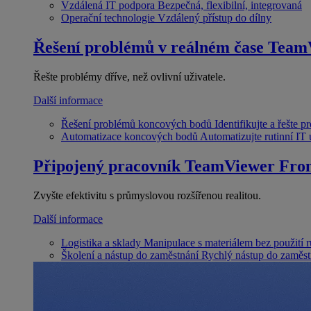
Vzdálená IT podpora
Bezpečná, flexibilní, integrovaná
Operační technologie
Vzdálený přístup do dílny
Řešení problémů v reálném čase
Team
Řešte problémy dříve, než ovlivní uživatele.
Další informace
Řešení problémů koncových bodů
Identifikujte a řešte 
Automatizace koncových bodů
Automatizujte rutinní IT
Připojený pracovník
TeamViewer Fron
Zvyšte efektivitu s průmyslovou rozšířenou realitou.
Další informace
Logistika a sklady
Manipulace s materiálem bez použití 
Školení a nástup do zaměstnání
Rychlý nástup do zaměst