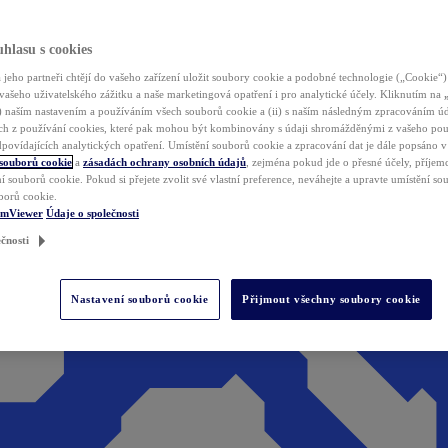
hlasu s cookies
jeho partneři chtějí do vašeho zařízení uložit soubory cookie a podobné technologie („Cookie“)
vašeho uživatelského zážitku a naše marketingová opatření i pro analytické účely. Kliknutím na
(i) naším nastavením a používáním všech souborů cookie a (ii) s naším následným zpracováním ú
h z používání cookies, které pak mohou být kombinovány s údaji shromážděnými z vašeho pou
povídajících analytických opatření. Umístění souborů cookie a zpracování dat je dále popsáno 
 souborů cookie
a
zásadách ochrany osobních údajů
, zejména pokud jde o přesné účely, příjemce
í souborů cookie. Pokud si přejete zvolit své vlastní preference, neváhejte a upravte umístění s
borů cookie.
amViewer
Údaje o společnosti
čnosti
Nastavení souborů cookie
Přijmout všechny soubory cookie