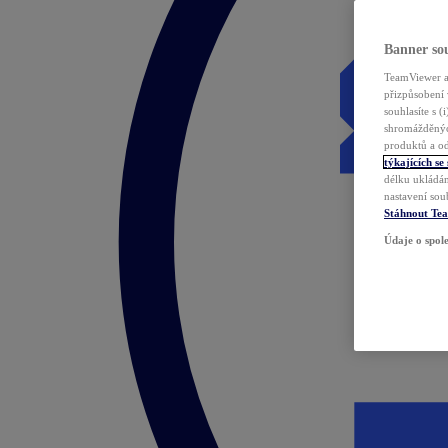
Banner sou
TeamViewer a 
přizpůsobení 
souhlasíte s 
shromážděnýc
produktů a od
týkajících se
délku ukládán
nastavení sou
Stáhnout Te
Údaje o spole