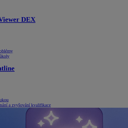
Viewer DEX
problémy
 úkoly
tline
rukou
nání a zvyšování kvalifikace