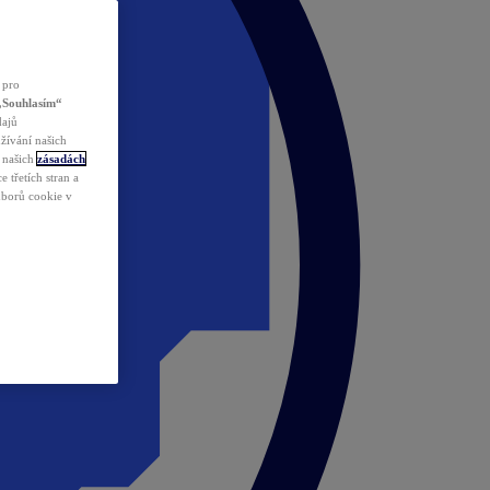
 pro
„Souhlasím“
dajů
žívání našich
v našich
zásadách
 třetích stran a
ouborů cookie v