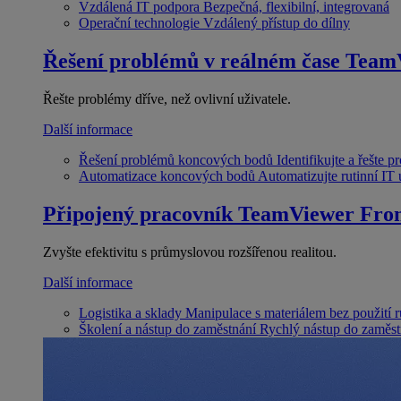
Vzdálená IT podpora
Bezpečná, flexibilní, integrovaná
Operační technologie
Vzdálený přístup do dílny
Řešení problémů v reálném čase
Team
Řešte problémy dříve, než ovlivní uživatele.
Další informace
Řešení problémů koncových bodů
Identifikujte a řešte 
Automatizace koncových bodů
Automatizujte rutinní IT
Připojený pracovník
TeamViewer Fron
Zvyšte efektivitu s průmyslovou rozšířenou realitou.
Další informace
Logistika a sklady
Manipulace s materiálem bez použití 
Školení a nástup do zaměstnání
Rychlý nástup do zaměst