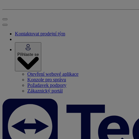
Kontaktovat prodejní tým
Přihlaste se
Otevření webové aplikace
Konzole pro správu
Požadavek podpory
Zákaznický portál