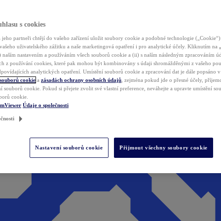
hlasu s cookies
jeho partneři chtějí do vašeho zařízení uložit soubory cookie a podobné technologie („Cookie“)
vašeho uživatelského zážitku a naše marketingová opatření i pro analytické účely. Kliknutím na
(i) naším nastavením a používáním všech souborů cookie a (ii) s naším následným zpracováním ú
h z používání cookies, které pak mohou být kombinovány s údaji shromážděnými z vašeho pou
povídajících analytických opatření. Umístění souborů cookie a zpracování dat je dále popsáno 
 souborů cookie
a
zásadách ochrany osobních údajů
, zejména pokud jde o přesné účely, příjemce
í souborů cookie. Pokud si přejete zvolit své vlastní preference, neváhejte a upravte umístění s
borů cookie.
amViewer
Údaje o společnosti
čnosti
Nastavení souborů cookie
Přijmout všechny soubory cookie