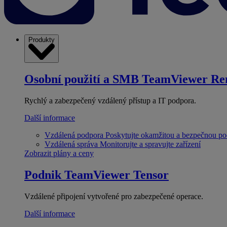
Produkty
Osobní použití a SMB
TeamViewer Re
Rychlý a zabezpečený vzdálený přístup a IT podpora.
Další informace
Vzdálená podpora
Poskytujte okamžitou a bezpečnou p
Vzdálená správa
Monitorujte a spravujte zařízení
Zobrazit plány a ceny
Podnik
TeamViewer Tensor
Vzdálené připojení vytvořené pro zabezpečené operace.
Další informace