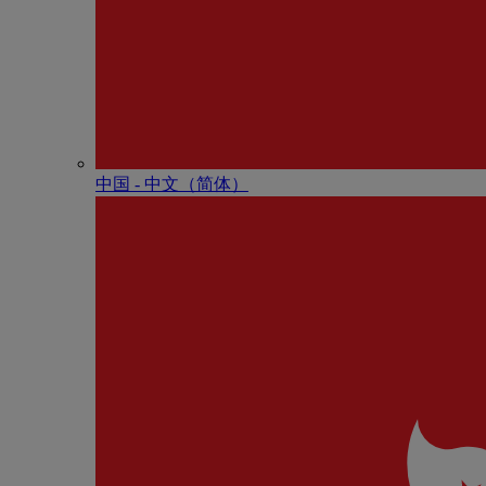
中国 - 中⽂（简体）