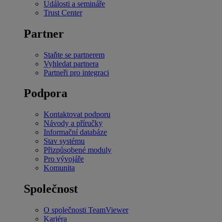
Události a semináře
Trust Center
Partner
Staňte se partnerem
Vyhledat partnera
Partneři pro integraci
Podpora
Kontaktovat podporu
Návody a příručky
Informační databáze
Stav systému
Přizpůsobené moduly
Pro vývojáře
Komunita
Společnost
O společnosti TeamViewer
Kariéra