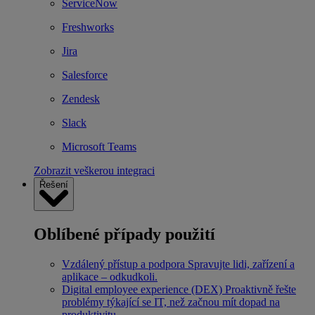
ServiceNow
Freshworks
Jira
Salesforce
Zendesk
Slack
Microsoft Teams
Zobrazit veškerou integraci
Řešení
Oblíbené případy použití
Vzdálený přístup a podpora
Spravujte lidi, zařízení a
aplikace – odkudkoli.
Digital employee experience (DEX)
Proaktivně řešte
problémy týkající se IT, než začnou mít dopad na
produktivitu.