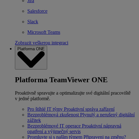
Jira
Salesforce
Slack
Microsoft Teams
Zobrazit veškerou integraci
Platforma ONE
Platforma TeamViewer ONE
Proaktivně spravujte a optimalizujte své digitální pracoviště
v jedné platformě.
Pro štíhlé IT týmy
Proaktivní správa zařízení
Bezproblémová zkušenost
Plynulý a nerušený digitální
zážitek
Bezproblémové IT operace
Proaktivní nápravná
opatření a výjimečný servis
Promluvte si s naším týmem
Připraveni na změnu?