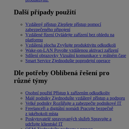
Další případy použití
Vzdálený přístup
Zlepšete přístup pomocí
zabezpečeného připojení
Vzdálené řízení
Ovládejte zařízení bez ohledu na
platformu
Vzdálená plocha
Zvyšujte produktivitu odkudkoli
Wake-on-LAN
Povolte vzdálenou aktivaci zařízení
Sdílení obrazovky
Vizuální komunikace v reálném čase
Smart Service
Zjednodušte poprodejní operace
Dle potřeby
Oblíbená řešení pro
různé týmy
Osobní použití
Přístup k zařízením odkudkoliv
Malé podniky
Zjednodušte vzdálený přístup a podporu
Velké podniky
Rozšiřujte a zabezpečte podnikové IT
Freelanceři a digitální nomádi
Pracujte bezpečně
z jakéhokoli místa
Poskytovatelé spravovaných služeb
Spravujte a
udržujte klientské IT