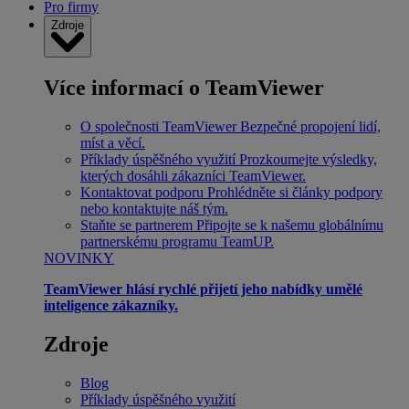
Pro firmy
Zdroje
Více informací o TeamViewer
O společnosti TeamViewer
Bezpečné propojení lidí,
míst a věcí.
Příklady úspěšného využití
Prozkoumejte výsledky,
kterých dosáhli zákazníci TeamViewer.
Kontaktovat podporu
Prohlédněte si články podpory
nebo kontaktujte náš tým.
Staňte se partnerem
Připojte se k našemu globálnímu
partnerskému programu TeamUP.
NOVINKY
TeamViewer hlásí rychlé přijetí jeho nabídky umělé
inteligence zákazníky.
Zdroje
Blog
Příklady úspěšného využití