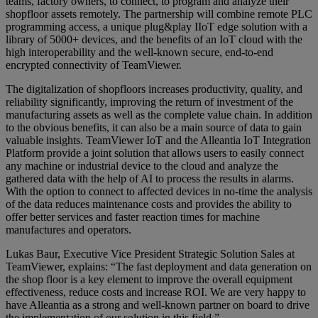
teams, factory owners, to connect, to program and analyze their
shopfloor assets remotely. The partnership will combine remote PLC
programming access, a unique plug&play IIoT edge solution with a
library of 5000+ devices, and the benefits of an IoT cloud with the
high interoperability and the well-known secure, end-to-end
encrypted connectivity of TeamViewer.
The digitalization of shopfloors increases productivity, quality, and
reliability significantly, improving the return of investment of the
manufacturing assets as well as the complete value chain. In addition
to the obvious benefits, it can also be a main source of data to gain
valuable insights. TeamViewer IoT and the Alleantia IoT Integration
Platform provide a joint solution that allows users to easily connect
any machine or industrial device to the cloud and analyze the
gathered data with the help of AI to process the results in alarms.
With the option to connect to affected devices in no-time the analysis
of the data reduces maintenance costs and provides the ability to
offer better services and faster reaction times for machine
manufactures and operators.
Lukas Baur, Executive Vice President Strategic Solution Sales at
TeamViewer, explains: “The fast deployment and data generation on
the shop floor is a key element to improve the overall equipment
effectiveness, reduce costs and increase ROI. We are very happy to
have Alleantia as a strong and well-known partner on board to drive
the implementation of our solution in this field.”