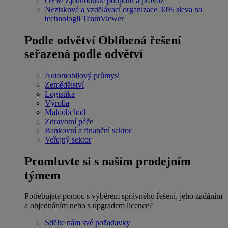
OEM
Zjednodušte podporu a provoz
Neziskové a vzdělávací organizace
30% sleva na
technologii TeamViewer
Podle odvětví
Oblíbená řešení
seřazená podle odvětví
Automobilový průmysl
Zemědělství
Logistika
Výroba
Maloobchod
Zdravotní péče
Bankovní a finanční sektor
Veřejný sektor
Promluvte si s naším prodejním
týmem
Potřebujete pomoc s výběrem správného řešení, jeho zadáním
a objednáním nebo s upgradem licence?
Sdělte nám své požadavky