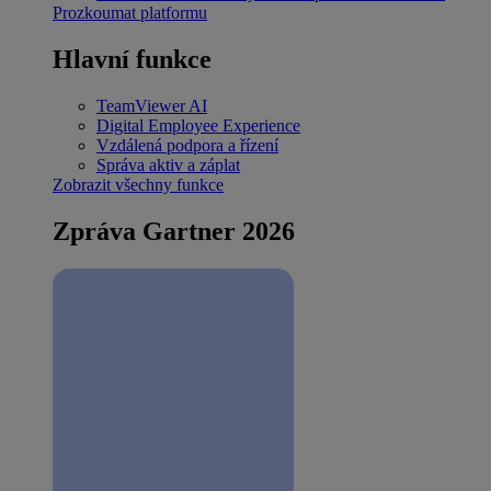
Prozkoumat platformu
Hlavní funkce
TeamViewer AI
Digital Employee Experience
Vzdálená podpora a řízení
Správa aktiv a záplat
Zobrazit všechny funkce
Zpráva Gartner 2026