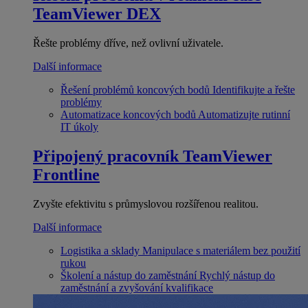
TeamViewer DEX
Řešte problémy dříve, než ovlivní uživatele.
Další informace
Řešení problémů koncových bodů
Identifikujte a řešte
problémy
Automatizace koncových bodů
Automatizujte rutinní
IT úkoly
Připojený pracovník
TeamViewer
Frontline
Zvyšte efektivitu s průmyslovou rozšířenou realitou.
Další informace
Logistika a sklady
Manipulace s materiálem bez použití
rukou
Školení a nástup do zaměstnání
Rychlý nástup do
zaměstnání a zvyšování kvalifikace